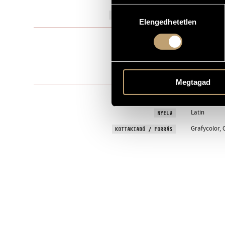
Hozzájárulás
1991
A MŰ KELETKEZÉSI ÉVE
Elengedhetetlen
kiválasztása
Nőikarra
TÍPUS
female choir
ELŐADÓI APPARÁTUS
One movem
TÉTELEK, RÉSZEK
Megtagad
liturgical
SZÖVEG
Latin
NYELV
Grafycolor, 
KOTTAKIADÓ / FORRÁS