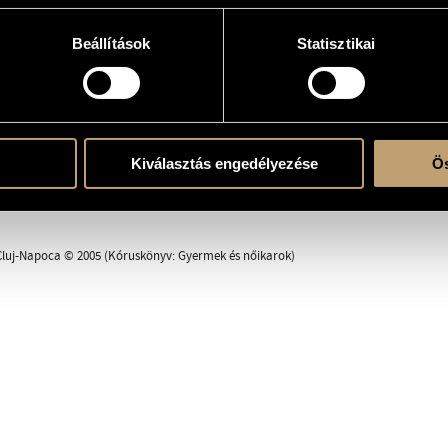
Beállítások
Statisztikai
 (S-Ms-A-A)
ent
Kiválasztás engedélyezése
Ös
Cluj-Napoca © 2005 (Kóruskönyv: Gyermek és nőikarok)