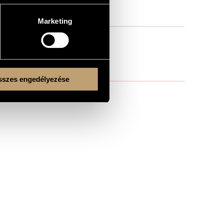
Marketing
szes engedélyezése