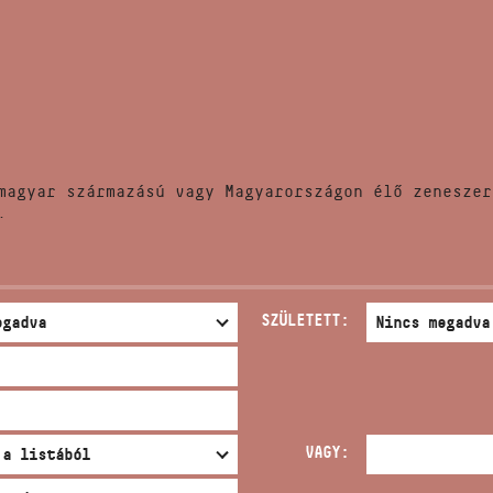
HÍREK
CÍM
VERSENYEK
EMAIL
infokozpont@bmc.hu
KIADVÁNYOK
TELEFON
magyar származású vagy Magyarországon élő zeneszer
KAPCSOLAT
.
NYITVA TARTÁS
SZÜLETETT:
VAGY: