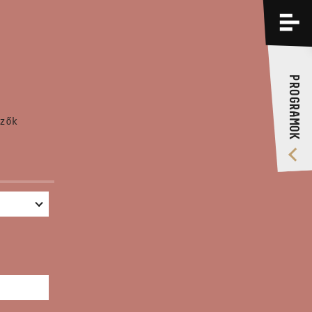
PROGRAMOK
KÉPZÉSEK
PROGRAMOK
RÓLUNK
zők
VIDEÓ GALÉRIA