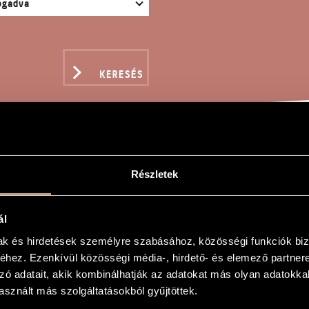
KERESÉS
 MARIA
Részletek
ál
mak és hirdetések személyre szabásához, közösségi funkciók biz
hez. Ezenkívül közösségi média-, hirdető- és elemező partner
zó adatait, akik kombinálhatják az adatokat más olyan adatokka
sznált más szolgáltatásokból gyűjtöttek.