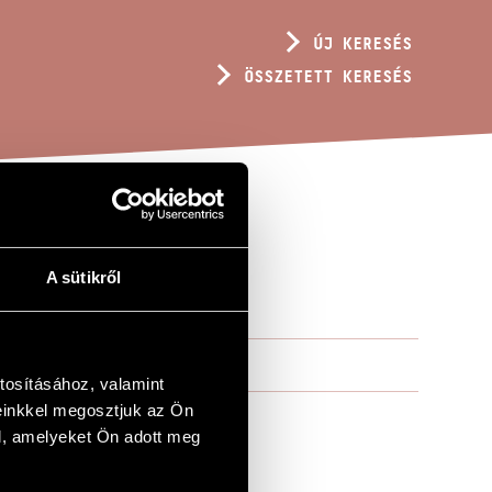
ÚJ KERESÉS
ÖSSZETETT KERESÉS
A sütikről
tosításához, valamint
einkkel megosztjuk az Ön
l, amelyeket Ön adott meg