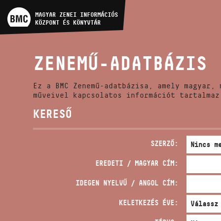
MŰVÉSZADATBÁZIS
MAGYAR ZENEI INFORMÁCIÓS
KÖZPONT ÉS KÖNYVTÁR
ZENEMŰ-ADATBÁZIS
ZENEMŰ-ADATBÁZIS
ZENEI KÖNYVTÁR, ONLINE
KATALÓGUS
Ez a BMC Zenemű-adatbázisa, amely magyar, 
műveivel kapcsolatos információt tartalmaz
KERESŐ
SZERZŐ:
EREDETI / MAGYAR CÍM:
IDEGEN NYELVŰ / ANGOL CÍM:
KELETKEZÉS ÉVE: