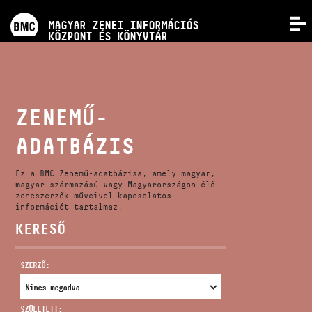
PROGRAMOK
MAGYAR ZENEI INFORMÁCIÓS
MENÜ
KÖZPONT ÉS KÖNYVTÁR
VERSENYEK
KÉPZÉSEK
ZENEMŰ-
ADATBÁZIS
KIADVÁNYOK
Ez a BMC Zenemű-adatbázisa, amely magyar,
RÓLUNK
magyar származású vagy Magyarországon élő
zeneszerzők műveivel kapcsolatos
információt tartalmaz.
KERESŐ
KAPCSOLAT
SZERZŐ:
VIDEÓ GALÉRIA
SZÜLETETT: