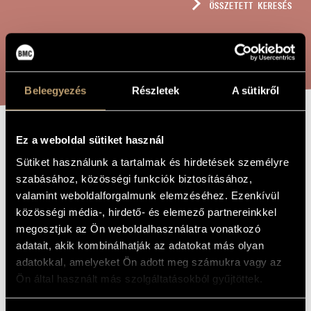
ÖSSZETETT KERESÉS
MŰVÉSZADATBÁZIS
ZENEMŰ-ADATBÁZIS
KERESÉS
ZENEI KÖNYVTÁR, ONLINE KATALÓGUS
Beleegyezés
Részletek
A sütikről
Ez a weboldal sütiket használ
ZSOLTÁROS ÉNEK
A MŰ CÍME
Sütiket használunk a tartalmak és hirdetések személyre
- KOLOZSVÁRI
szabásához, közösségi funkciók biztosításához,
ÉNEKESKÖNYV
valamint weboldalforgalmunk elemzéséhez. Ezenkívül
1744
közösségi média-, hirdető- és elemező partnereinkkel
megosztjuk az Ön weboldalhasználatra vonatkozó
adatait, akik kombinálhatják az adatokat más olyan
Terényi Ede
ZENESZERZŐ
adatokkal, amelyeket Ön adott meg számukra vagy az
Ön által használt más szolgáltatásokból gyűjtöttek.
Zsoltáros ének - Kolozsvári énekeskönyv 1744
EREDETI /
MAGYAR CÍM