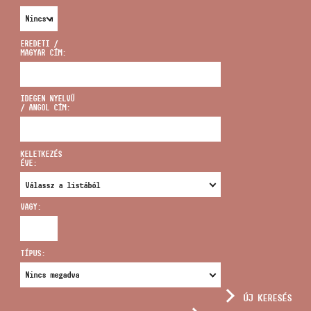
EREDETI /
MAGYAR CÍM:
CÍM
IDEGEN NYELVŰ
/ ANGOL CÍM:
EMAIL
infokozpont@bmc.hu
KELETKEZÉS
ÉVE:
TELEFON
VAGY:
NYITVA TARTÁS
TÍPUS:
ÚJ KERESÉS