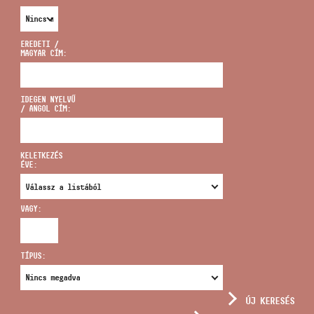
EREDETI /
MAGYAR CÍM:
CÍM
IDEGEN NYELVŰ
/ ANGOL CÍM:
EMAIL
infokozpont@bmc.hu
KELETKEZÉS
ÉVE:
TELEFON
VAGY:
NYITVA TARTÁS
TÍPUS:
ÚJ KERESÉS