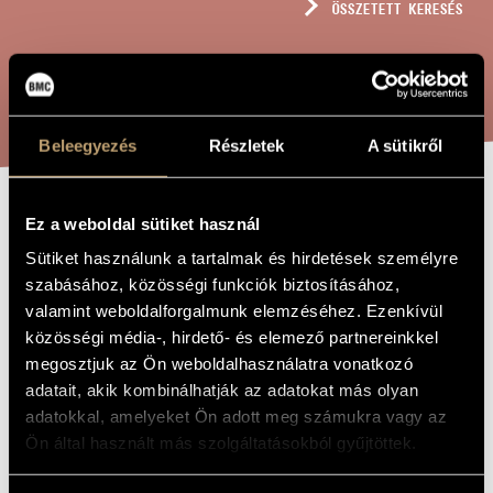
ÖSSZETETT KERESÉS
MŰVÉSZADATBÁZIS
ZENEMŰ-ADATBÁZIS
KERESÉS
ZENEI KÖNYVTÁR, ONLINE KATALÓGUS
Beleegyezés
Részletek
A sütikről
FRANCIA SZVIT
Ez a weboldal sütiket használ
A MŰ CÍME
Sütiket használunk a tartalmak és hirdetések személyre
szabásához, közösségi funkciók biztosításához,
Terényi Ede
ZENESZERZŐ
valamint weboldalforgalmunk elemzéséhez. Ezenkívül
közösségi média-, hirdető- és elemező partnereinkkel
Francia szvit
EREDETI /
MAGYAR CÍM
megosztjuk az Ön weboldalhasználatra vonatkozó
French Suite
adatait, akik kombinálhatják az adatokat más olyan
IDEGEN
NYELVŰ /
adatokkal, amelyeket Ön adott meg számukra vagy az
ANGOL CÍM
Ön által használt más szolgáltatásokból gyűjtöttek.
Neobarokk concerto oboára és kamarazenekarra
ALCÍM
Hommage à Lully
AJÁNLÁS