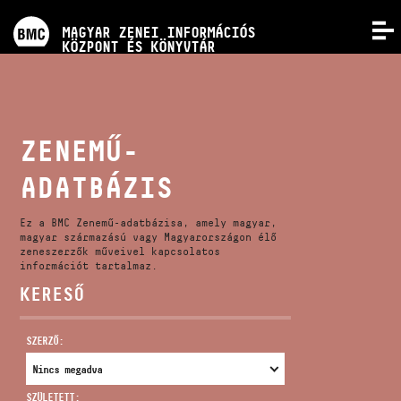
PROGRAMOK
MAGYAR ZENEI INFORMÁCIÓS
MENÜ
KÖZPONT ÉS KÖNYVTÁR
VERSENYEK
KÉPZÉSEK
ZENEMŰ-
ADATBÁZIS
KIADVÁNYOK
Ez a BMC Zenemű-adatbázisa, amely magyar,
RÓLUNK
magyar származású vagy Magyarországon élő
zeneszerzők műveivel kapcsolatos
információt tartalmaz.
KERESŐ
KAPCSOLAT
SZERZŐ:
VIDEÓ GALÉRIA
SZÜLETETT: