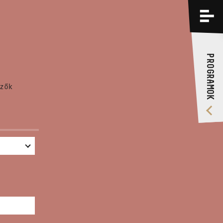
PROGRAMOK
KÉPZÉSEK
PROGRAMOK
RÓLUNK
zők
VIDEÓ GALÉRIA