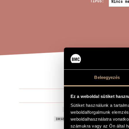
TÍPUS:
ÖT 
A MŰ CÍME
Beleegyezés
Terényi Ede
ZENESZERZŐ
Ez a weboldal sütiket haszn
Sütiket használunk a tartal
Öt széki nép
EREDETI / MAGYAR CÍM
weboldalforgalmunk elemzésé
Five Folk So
weboldalhasználatra vonatko
IDEGEN NYELVŰ / ANGOL CÍM
számukra vagy az Ön által ha
Szopránhang
ALCÍM