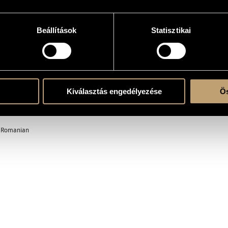
Beállítások
Statisztikai
k)ra és szólóhangszer(ek)re
 V
Kiválasztás engedélyezése
Ös
/ Romanian