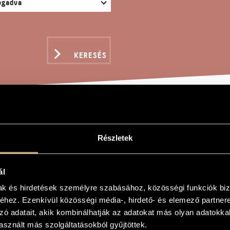
KERESÉS
SZÉKI NÉPDAL
Részletek
ál
mak és hirdetések személyre szabásához, közösségi funkciók biz
dal
hez. Ezenkívül közösségi média-, hirdető- és elemező partner
ngs from Szék
zó adatait, akik kombinálhatják az adatokat más olyan adatokka
sznált más szolgáltatásokból gyűjtöttek.
ra és zongorára