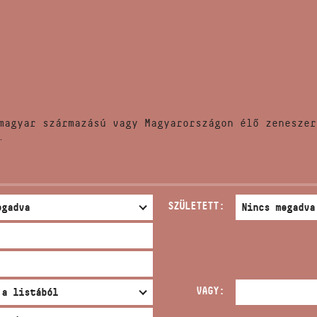
HÍREK
CÍM
VERSENYEK
EMAIL
infokozpont@bmc.hu
KIADVÁNYOK
TELEFON
magyar származású vagy Magyarországon élő zeneszer
KAPCSOLAT
.
NYITVA TARTÁS
SZÜLETETT:
VAGY: