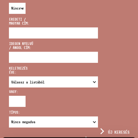
EREDETI /
MAGYAR CÍM:
CÍM
IDEGEN NYELVŰ
/ ANGOL CÍM:
EMAIL
infokozpont@bmc.hu
KELETKEZÉS
ÉVE:
TELEFON
VAGY:
NYITVA TARTÁS
TÍPUS:
ÚJ KERESÉS