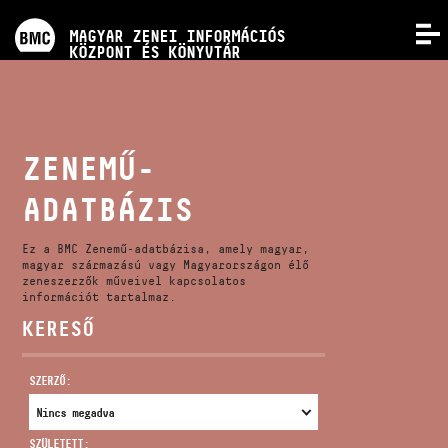
PROGRAMOK
MAGYAR ZENEI INFORMÁCIÓS
MENÜ
KÖZPONT ÉS KÖNYVTÁR
VERSENYEK
KÉPZÉSEK
ZENEMŰ-
ADATBÁZIS
KIADVÁNYOK
Ez a BMC Zenemű-adatbázisa, amely magyar,
RÓLUNK
magyar származású vagy Magyarországon élő
zeneszerzők műveivel kapcsolatos
információt tartalmaz.
KERESŐ
KAPCSOLAT
SZERZŐ:
VIDEÓ GALÉRIA
SZÜLETETT: