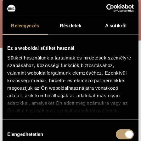
ÖSSZETETT KERESÉS
MŰVÉSZADATBÁZIS
ZENEMŰ-ADATBÁZIS
KERESÉS
Beleegyezés
Részletek
A sütikről
ZENEI KÖNYVTÁR, ONLINE KATALÓGUS
Ez a weboldal sütiket használ
Sütiket használunk a tartalmak és hirdetések személyre
KŐRÖSFŐI DAL
szabásához, közösségi funkciók biztosításához,
A MŰ CÍME
valamint weboldalforgalmunk elemzéséhez. Ezenkívül
közösségi média-, hirdető- és elemező partnereinkkel
Terényi Ede
ZENESZERZŐ
megosztjuk az Ön weboldalhasználatra vonatkozó
adatait, akik kombinálhatják az adatokat más olyan
Kőrösfői dal
EREDETI /
adatokkal, amelyeket Ön adott meg számukra vagy az
MAGYAR CÍM
Ön által használt más szolgáltatásokból gyűjtöttek.
Song from Kőrösfő
IDEGEN
NYELVŰ /
ANGOL CÍM
Hozzájárulás
Férfikarra
ALCÍM
Elengedhetetlen
kiválasztása
1978
A MŰ