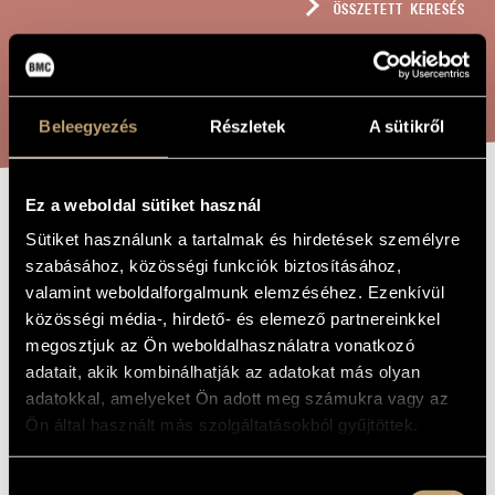
ÖSSZETETT KERESÉS
MŰVÉSZADATBÁZIS
ZENEMŰ-ADATBÁZIS
KERESÉS
ZENEI KÖNYVTÁR, ONLINE KATALÓGUS
Beleegyezés
Részletek
A sütikről
Ez a weboldal sütiket használ
ADY ENDRE
A MŰ CÍME
Sütiket használunk a tartalmak és hirdetések személyre
BARÁTI
szabásához, közösségi funkciók biztosításához,
valamint weboldalforgalmunk elemzéséhez. Ezenkívül
KÖSZÖNTŐJE
közösségi média-, hirdető- és elemező partnereinkkel
megosztjuk az Ön weboldalhasználatra vonatkozó
adatait, akik kombinálhatják az adatokat más olyan
Terényi Ede
ZENESZERZŐ
adatokkal, amelyeket Ön adott meg számukra vagy az
Ady Endre baráti köszöntője
EREDETI /
Ön által használt más szolgáltatásokból gyűjtöttek.
MAGYAR CÍM
Endre Ady´s amicable salutaion
IDEGEN
NYELVŰ /
Hozzájárulás
ANGOL CÍM