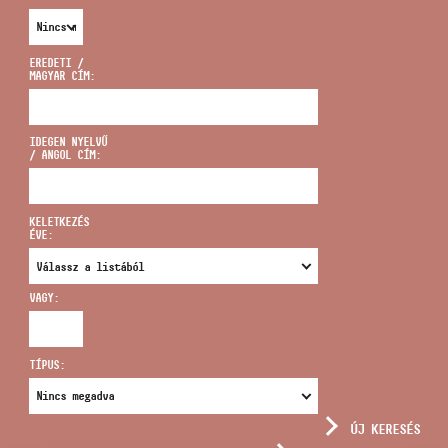
EREDETI /
MAGYAR CÍM:
CÍM
IDEGEN NYELVŰ
/ ANGOL CÍM:
EMAIL
infokozpont@bmc.hu
KELETKEZÉS
ÉVE:
TELEFON
VAGY:
NYITVA TARTÁS
TÍPUS:
ÚJ KERESÉS