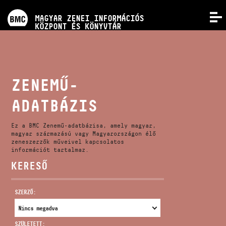
PROGRAMOK
MAGYAR ZENEI INFORMÁCIÓS
MENÜ
KÖZPONT ÉS KÖNYVTÁR
VERSENYEK
KÉPZÉSEK
ZENEMŰ-
ADATBÁZIS
KIADVÁNYOK
Ez a BMC Zenemű-adatbázisa, amely magyar,
RÓLUNK
magyar származású vagy Magyarországon élő
zeneszerzők műveivel kapcsolatos
információt tartalmaz.
KERESŐ
KAPCSOLAT
SZERZŐ:
VIDEÓ GALÉRIA
SZÜLETETT: