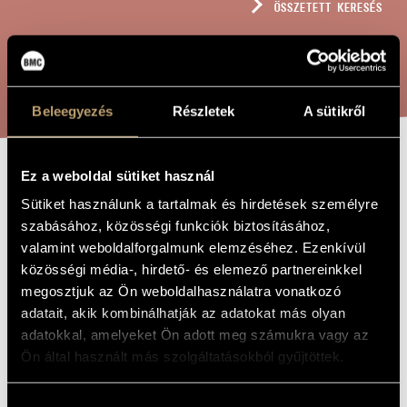
ÖSSZETETT KERESÉS
MŰVÉSZADATBÁZIS
ZENEMŰ-ADATBÁZIS
KERESÉS
ZENEI KÖNYVTÁR, ONLINE KATALÓGUS
Beleegyezés
Részletek
A sütikről
Ez a weboldal sütiket használ
ZONGORAJÁTÉK
A MŰ CÍME
Sütiket használunk a tartalmak és hirdetések személyre
szabásához, közösségi funkciók biztosításához,
Terényi Ede
valamint weboldalforgalmunk elemzéséhez. Ezenkívül
ZENESZERZŐ
közösségi média-, hirdető- és elemező partnereinkkel
Zongorajáték
EREDETI /
megosztjuk az Ön weboldalhasználatra vonatkozó
MAGYAR CÍM
adatait, akik kombinálhatják az adatokat más olyan
Piano Playing
IDEGEN
adatokkal, amelyeket Ön adott meg számukra vagy az
NYELVŰ /
ANGOL CÍM
Ön által használt más szolgáltatásokból gyűjtöttek.
20 előadási darab zongorára
ALCÍM
1975
A MŰ
Hozzájárulás