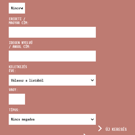
EREDETI /
MAGYAR CÍM:
CÍM
IDEGEN NYELVŰ
/ ANGOL CÍM:
EMAIL
infokozpont@bmc.hu
KELETKEZÉS
ÉVE:
TELEFON
VAGY:
NYITVA TARTÁS
TÍPUS:
ÚJ KERESÉS