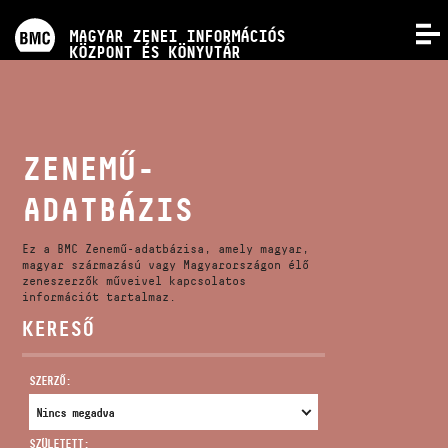
PROGRAMOK
MAGYAR ZENEI INFORMÁCIÓS
MENÜ
KÖZPONT ÉS KÖNYVTÁR
VERSENYEK
KÉPZÉSEK
ZENEMŰ-
ADATBÁZIS
KIADVÁNYOK
Ez a BMC Zenemű-adatbázisa, amely magyar,
RÓLUNK
magyar származású vagy Magyarországon élő
zeneszerzők műveivel kapcsolatos
információt tartalmaz.
KERESŐ
KAPCSOLAT
SZERZŐ:
VIDEÓ GALÉRIA
SZÜLETETT: