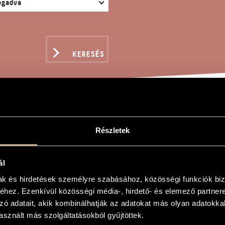
KERESÉS
 LAPÁDI NÉPDAL
Részletek
ál
mak és hirdetések személyre szabásához, közösségi funkciók biz
épdal
hez. Ezenkívül közösségi média-, hirdető- és elemező partner
zó adatait, akik kombinálhatják az adatokat más olyan adatokka
ngs from Lapád
sznált más szolgáltatásokból gyűjtöttek.