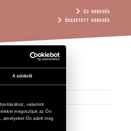
ÚJ KERESÉS
ÖSSZETETT KERESÉS
A sütikről
tosításához, valamint
einkkel megosztjuk az Ön
l, amelyeket Ön adott meg