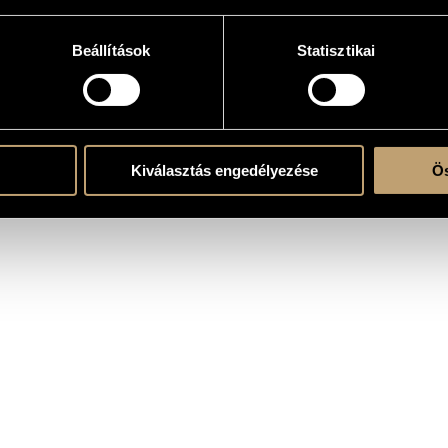
Beállítások
Statisztikai
(S-A-T-B)
ágjad a búzát / Cut, cut the wheat
nális / The channel of Kapus
Kiválasztás engedélyezése
Ös