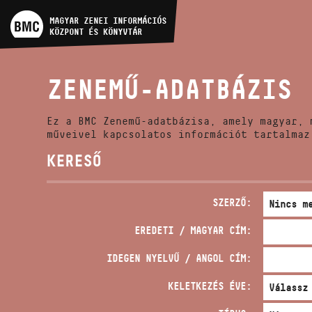
MŰVÉSZADATBÁZIS
MAGYAR ZENEI INFORMÁCIÓS
KÖZPONT ÉS KÖNYVTÁR
ZENEMŰ-ADATBÁZIS
ZENEMŰ-ADATBÁZIS
ZENEI KÖNYVTÁR, ONLINE
KATALÓGUS
Ez a BMC Zenemű-adatbázisa, amely magyar, 
műveivel kapcsolatos információt tartalmaz
KERESŐ
SZERZŐ:
EREDETI / MAGYAR CÍM:
IDEGEN NYELVŰ / ANGOL CÍM:
KELETKEZÉS ÉVE: