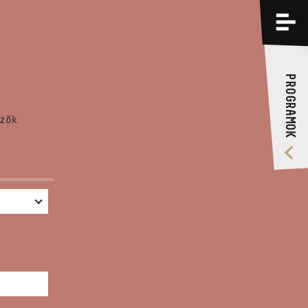
PROGRAMOK
KÉPZÉSEK
PROGRAMOK
RÓLUNK
zők
VIDEÓ GALÉRIA