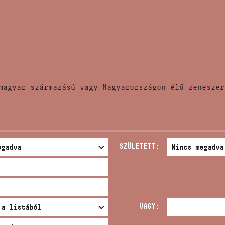
HÍREK
CÍM
VERSENYEK
EMAIL
infokozpont@bmc.hu
KIADVÁNYOK
TELEFON
magyar származású vagy Magyarországon élő zeneszer
KAPCSOLAT
.
NYITVA TARTÁS
SZÜLETETT:
VAGY: