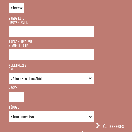
EREDETI /
MAGYAR CÍM:
CÍM
IDEGEN NYELVŰ
/ ANGOL CÍM:
EMAIL
infokozpont@bmc.hu
KELETKEZÉS
ÉVE:
TELEFON
VAGY:
NYITVA TARTÁS
TÍPUS:
ÚJ KERESÉS