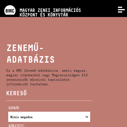
PROGRAMOK
MAGYAR ZENEI INFORMÁCIÓS
MENÜ
KÖZPONT ÉS KÖNYVTÁR
VERSENYEK
KÉPZÉSEK
ZENEMŰ-
ADATBÁZIS
KIADVÁNYOK
Ez a BMC Zenemű-adatbázisa, amely magyar,
RÓLUNK
magyar származású vagy Magyarországon élő
zeneszerzők műveivel kapcsolatos
információt tartalmaz.
KERESŐ
KAPCSOLAT
SZERZŐ:
VIDEÓ GALÉRIA
SZÜLETETT: