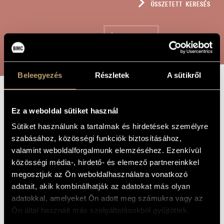
ÖSSZETETT KERESÉS
MŰVÉSZADATBÁZIS
ZENEMŰ-ADATBÁZIS
KERESÉS
ZENEI KÖNYVTÁR, ONLINE KATALÓGUS
Beleegyezés
Részletek
A sütikről
UN POCO ALLA
A MŰ CÍME
Ez a weboldal sütiket használ
BARTÓK
Sütiket használunk a tartalmak és hirdetések személyre
szabásához, közösségi funkciók biztosításához,
valamint weboldalforgalmunk elemzéséhez. Ezenkívül
Terényi Ede
ZENESZERZŐ
közösségi média-, hirdető- és elemező partnereinkkel
Un poco alla Bartók
EREDETI /
megosztjuk az Ön weboldalhasználatra vonatkozó
MAGYAR CÍM
adatait, akik kombinálhatják az adatokat más olyan
Un poco alla Bartók
IDEGEN
adatokkal, amelyeket Ön adott meg számukra vagy az
NYELVŰ /
ANGOL CÍM
Ön által használt más szolgáltatásokból gyűjtöttek.
Négy zongoradarab
ALCÍM