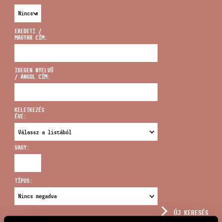
EREDETI /
MAGYAR CÍM:
CÍM
IDEGEN NYELVŰ
/ ANGOL CÍM:
EMAIL
infokozpont@bmc.hu
KELETKEZÉS
ÉVE:
TELEFON
VAGY:
NYITVA TARTÁS
TÍPUS:
ÚJ KERESÉS