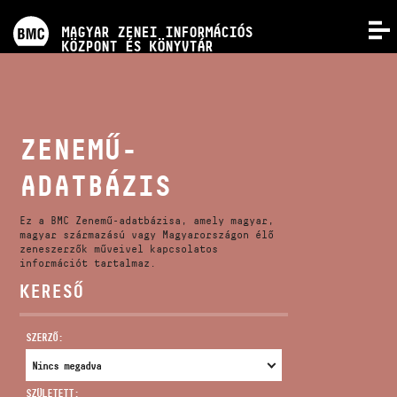
PROGRAMOK
MAGYAR ZENEI INFORMÁCIÓS
MENÜ
KÖZPONT ÉS KÖNYVTÁR
VERSENYEK
KÉPZÉSEK
ZENEMŰ-
ADATBÁZIS
KIADVÁNYOK
Ez a BMC Zenemű-adatbázisa, amely magyar,
RÓLUNK
magyar származású vagy Magyarországon élő
zeneszerzők műveivel kapcsolatos
információt tartalmaz.
KERESŐ
KAPCSOLAT
SZERZŐ:
VIDEÓ GALÉRIA
SZÜLETETT: