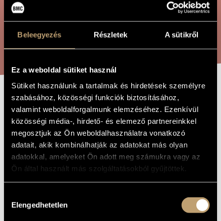
ÖSSZETETT KERESÉS
MŰVÉSZADATBÁZIS
ZENEMŰ-ADATBÁZIS
Beleegyezés
Részletek
A sütikről
KERESÉS
ZENEI KÖNYVTÁR, ONLINE KATALÓGUS
Ez a weboldal sütiket használ
Sütiket használunk a tartalmak és hirdetések személyre
szabásához, közösségi funkciók biztosításához,
EGYSZER EGY
A MŰ CÍME
valamint weboldalforgalmunk elemzéséhez. Ezenkívül
KIRÁLYFI
közösségi média-, hirdető- és elemező partnereinkkel
megosztjuk az Ön weboldalhasználatra vonatkozó
adatait, akik kombinálhatják az adatokat más olyan
Terényi Ede
ZENESZERZŐ
adatokkal, amelyeket Ön adott meg számukra vagy az
Ön által használt más szolgáltatásokból gyűjtöttek.
Egyszer egy királyfi
EREDETI /
MAGYAR CÍM
Once a Prince
IDEGEN
Hozzájárulás
NYELVŰ /
Elengedhetetlen
ANGOL CÍM
kiválasztása
Gyermekjáték, kórus
ALCÍM