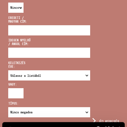
EREDETI /
MAGYAR CÍM:
CÍM
IDEGEN NYELVŰ
/ ANGOL CÍM:
EMAIL
infokozpont@bmc.hu
KELETKEZÉS
ÉVE:
TELEFON
VAGY:
NYITVA TARTÁS
TÍPUS:
ÚJ KERESÉS