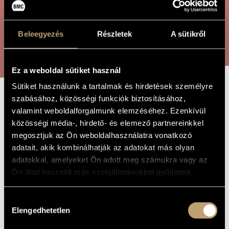
ÖSSZETETT KERESÉS
MŰVÉSZADATBÁZIS
ZENEMŰ-ADATBÁZIS
Beleegyezés
Részletek
A sütikről
KERESÉS
ZENEI KÖNYVTÁR, ONLINE KATALÓGUS
Ez a weboldal sütiket használ
Sütiket használunk a tartalmak és hirdetések személyre
szabásához, közösségi funkciók biztosításához,
PASZPORT -
A MŰ CÍME
valamint weboldalforgalmunk elemzéséhez. Ezenkívül
ÚTLEVÉL A
közösségi média-, hirdető- és elemező partnereinkkel
megosztjuk az Ön weboldalhasználatra vonatkozó
SEMMIBE
adatait, akik kombinálhatják az adatokat más olyan
adatokkal, amelyeket Ön adott meg számukra vagy az
Ön által használt más szolgáltatásokból gyűjtöttek.
Orbán György
ZENESZERZŐ
Paszport - Útlevél a semmibe
EREDETI /
Hozzájárulás
MAGYAR CÍM
Elengedhetetlen
kiválasztása
Passport
IDEGEN
NYELVŰ /
ANGOL CÍM