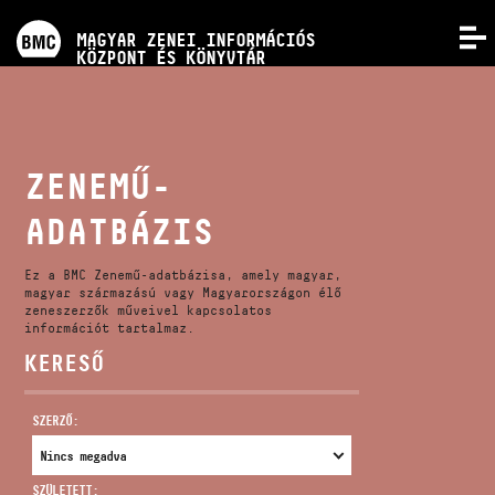
PROGRAMOK
MAGYAR ZENEI INFORMÁCIÓS
MENÜ
KÖZPONT ÉS KÖNYVTÁR
VERSENYEK
KÉPZÉSEK
ZENEMŰ-
ADATBÁZIS
KIADVÁNYOK
Ez a BMC Zenemű-adatbázisa, amely magyar,
RÓLUNK
magyar származású vagy Magyarországon élő
zeneszerzők műveivel kapcsolatos
információt tartalmaz.
KERESŐ
KAPCSOLAT
SZERZŐ:
VIDEÓ GALÉRIA
SZÜLETETT: