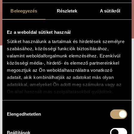
ÖSSZETETT KERESÉS
MŰVÉSZADATBÁZIS
Beleegyezés
Részletek
A sütikről
ZENEMŰ-ADATBÁZIS
KERESÉS
ZENEI KÖNYVTÁR, ONLINE KATALÓGUS
Ez a weboldal sütiket használ
Sütiket használunk a tartalmak és hirdetések személyre
szabásához, közösségi funkciók biztosításához,
valamint weboldalforgalmunk elemzéséhez. Ezenkívül
ADVENT A
közösségi média-, hirdető- és elemező partnereinkkel
A MŰ CÍME
megosztjuk az Ön weboldalhasználatra vonatkozó
HARGITÁN
adatait, akik kombinálhatják az adatokat más olyan
adatokkal, amelyeket Ön adott meg számukra vagy az
Orbán György
Ön által használt más szolgáltatásokból gyűjtöttek.
ZENESZERZŐ
Advent a Hargitán
EREDETI /
Hozzájárulás
MAGYAR CÍM
Elengedhetetlen
kiválasztása
Advent in Harghita
IDEGEN
NYELVŰ /
ANGOL CÍM
1993
Beállítások
A MŰ