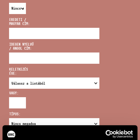
EREDETI /
MAGYAR CÍM:
CÍM
IDEGEN NYELVŰ
/ ANGOL CÍM:
EMAIL
infokozpont@bmc.hu
KELETKEZÉS
ÉVE:
TELEFON
VAGY:
NYITVA TARTÁS
TÍPUS:
ÚJ KERESÉS