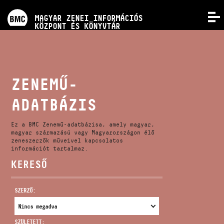
PROGRAMOK
MAGYAR ZENEI INFORMÁCIÓS
MENÜ
KÖZPONT ÉS KÖNYVTÁR
VERSENYEK
KÉPZÉSEK
ZENEMŰ-
ADATBÁZIS
KIADVÁNYOK
Ez a BMC Zenemű-adatbázisa, amely magyar,
RÓLUNK
magyar származású vagy Magyarországon élő
zeneszerzők műveivel kapcsolatos
információt tartalmaz.
KERESŐ
KAPCSOLAT
SZERZŐ:
VIDEÓ GALÉRIA
SZÜLETETT: