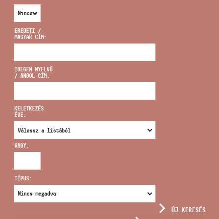
EREDETI /
MAGYAR CÍM:
CÍM
IDEGEN NYELVŰ
/ ANGOL CÍM:
EMAIL
infokozpont@bmc.hu
KELETKEZÉS
ÉVE:
TELEFON
VAGY:
NYITVA TARTÁS
TÍPUS:
ÚJ KERESÉS