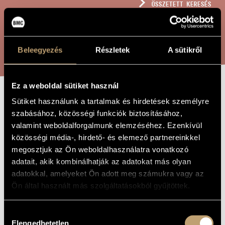
ÖSSZETETT KERESÉS
MŰVÉSZADATBÁZIS
ZENEMŰ-ADATBÁZIS
KERESÉS
Beleegyezés
Részletek
A sütikről
ZENEI KÖNYVTÁR, ONLINE KATALÓGUS
Ez a weboldal sütiket használ
Sütiket használunk a tartalmak és hirdetések személyre
BÉKETÁRGYALÁS,
A MŰ CÍME
szabásához, közösségi funkciók biztosításához,
AVAGY AZ
valamint weboldalforgalmunk elemzéséhez. Ezenkívül
ÉVSZÁZAD
közösségi média-, hirdető- és elemező partnereinkkel
megosztjuk az Ön weboldalhasználatra vonatkozó
CSÜTÖRTÖKIG
adatait, akik kombinálhatják az adatokat más olyan
TART
adatokkal, amelyeket Ön adott meg számukra vagy az
Ön által használt más szolgáltatásokból gyűjtöttek.
Orbán György
ZENESZERZŐ
Hozzájárulás
Béketárgyalás, avagy az évszázad csütörtökig tart
Elengedhetetlen
EREDETI /
kiválasztása