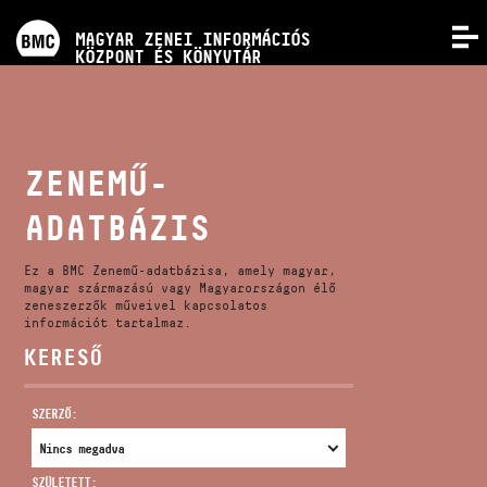
PROGRAMOK
MAGYAR ZENEI INFORMÁCIÓS
MENÜ
KÖZPONT ÉS KÖNYVTÁR
VERSENYEK
KÉPZÉSEK
ZENEMŰ-
ADATBÁZIS
KIADVÁNYOK
Ez a BMC Zenemű-adatbázisa, amely magyar,
RÓLUNK
magyar származású vagy Magyarországon élő
zeneszerzők műveivel kapcsolatos
információt tartalmaz.
KERESŐ
KAPCSOLAT
SZERZŐ:
VIDEÓ GALÉRIA
SZÜLETETT: