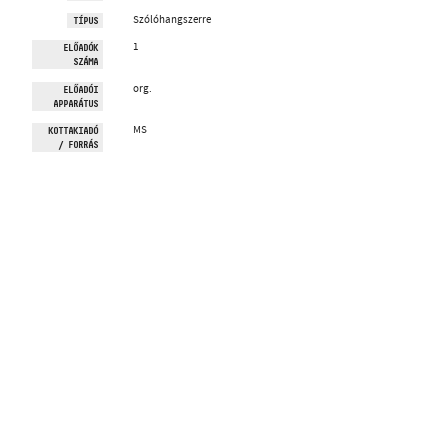
Szólóhangszerre
TÍPUS
1
ELŐADÓK
SZÁMA
org.
ELŐADÓI
APPARÁTUS
MS
KOTTAKIADÓ
/ FORRÁS