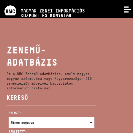
PROGRAMOK
MAGYAR ZENEI INFORMÁCIÓS
MENÜ
KÖZPONT ÉS KÖNYVTÁR
VERSENYEK
KÉPZÉSEK
ZENEMŰ-
ADATBÁZIS
KIADVÁNYOK
Ez a BMC Zenemű-adatbázisa, amely magyar,
RÓLUNK
magyar származású vagy Magyarországon élő
zeneszerzők műveivel kapcsolatos
információt tartalmaz.
KERESŐ
KAPCSOLAT
SZERZŐ:
VIDEÓ GALÉRIA
SZÜLETETT: