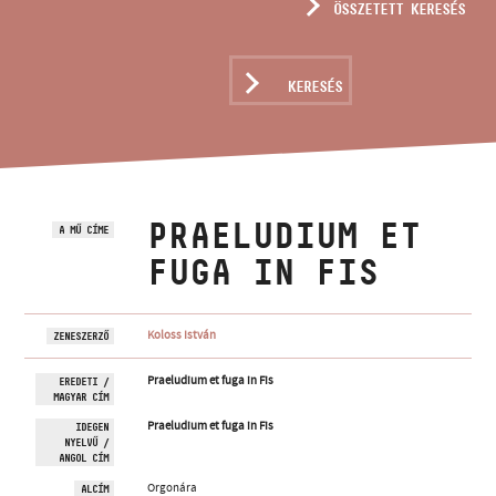
ÖSSZETETT KERESÉS
MŰVÉSZADATBÁZIS
ZENEMŰ-ADATBÁZIS
KERESÉS
ZENEI KÖNYVTÁR, ONLINE KATALÓGUS
PRAELUDIUM ET
A MŰ CÍME
FUGA IN FIS
Koloss István
ZENESZERZŐ
Praeludium et fuga in Fis
EREDETI /
MAGYAR CÍM
Praeludium et fuga in Fis
IDEGEN
NYELVŰ /
ANGOL CÍM
Orgonára
ALCÍM