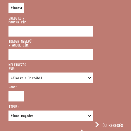
EREDETI /
MAGYAR CÍM:
CÍM
IDEGEN NYELVŰ
/ ANGOL CÍM:
EMAIL
infokozpont@bmc.hu
KELETKEZÉS
ÉVE:
TELEFON
VAGY:
NYITVA TARTÁS
TÍPUS:
ÚJ KERESÉS