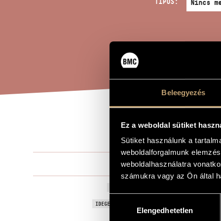
TÍPUS:
Beleegyezés
CAN
Ez a weboldal sütiket haszn
A MŰ CÍME
Sütiket használunk a tartal
weboldalforgalmunk elemzésé
Koloss Istvá
weboldalhasználatra vonatko
ZENESZERZŐ
számukra vagy az Ön által ha
Canticum Car
EREDETI / MAGYAR CÍM
Hozzájárulás
Canticum Car
IDEGEN NYELVŰ / ANGOL CÍM
Elengedhetetlen
kiválasztása
Orgonára
ALCÍM