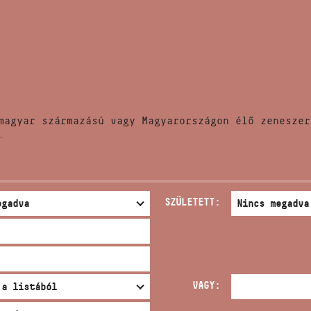
HÍREK
CÍM
VERSENYEK
EMAIL
infokozpont@bmc.hu
KIADVÁNYOK
TELEFON
magyar származású vagy Magyarországon élő zeneszer
KAPCSOLAT
.
NYITVA TARTÁS
SZÜLETETT:
VAGY: