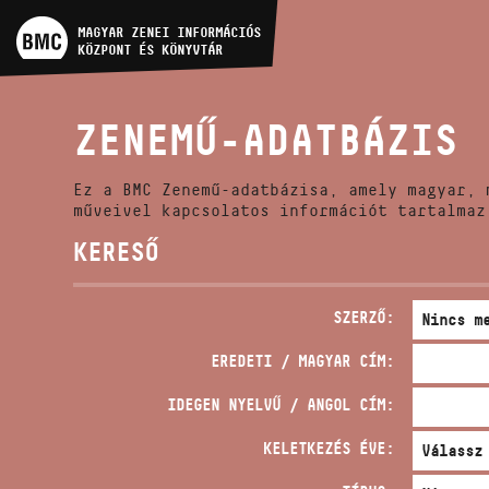
MŰVÉSZADATBÁZIS
MAGYAR ZENEI INFORMÁCIÓS
KÖZPONT ÉS KÖNYVTÁR
ZENEMŰ-ADATBÁZIS
ZENEMŰ-ADATBÁZIS
ZENEI KÖNYVTÁR, ONLINE
KATALÓGUS
Ez a BMC Zenemű-adatbázisa, amely magyar, 
műveivel kapcsolatos információt tartalmaz
KERESŐ
SZERZŐ:
EREDETI / MAGYAR CÍM:
IDEGEN NYELVŰ / ANGOL CÍM:
KELETKEZÉS ÉVE: