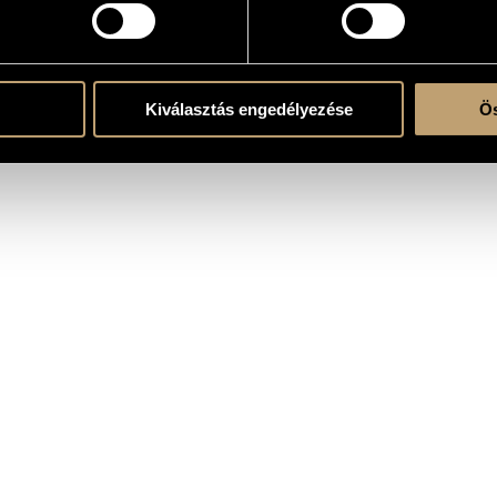
erre
Kiválasztás engedélyezése
Ös
ato Budapest © 1995