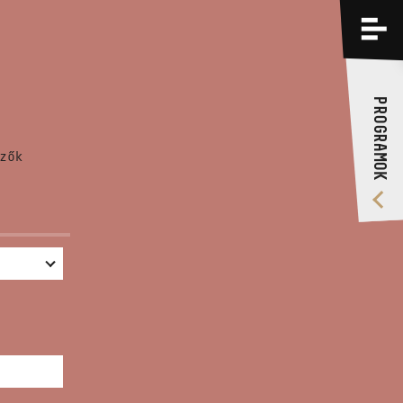
PROGRAMOK
KÉPZÉSEK
PROGRAMOK
RÓLUNK
zők
VIDEÓ GALÉRIA