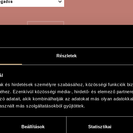
KERESÉS
Részletek
TICUM CARMELI - FANT
ál
mak és hirdetések személyre szabásához, közösségi funkciók biz
hez. Ezenkívül közösségi média-, hirdető- és elemező partner
n
zó adatait, akik kombinálhatják az adatokat más olyan adatokka
sznált más szolgáltatásokból gyűjtöttek.
meli - Fantasia
meli - Fantasia
Beállítások
Statisztikai