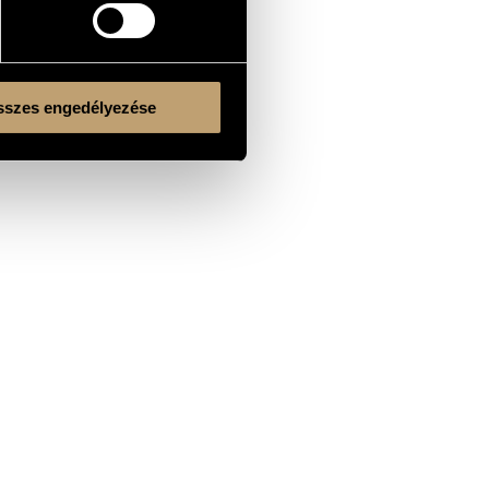
szes engedélyezése
Kulturális és Innovációs Minisztérium
Nemzeti Kulturális Alap
Ferencváros