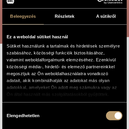
ÖSSZETETT KERESÉS
MŰVÉSZADATBÁZIS
Beleegyezés
Részletek
A sütikről
ZENEMŰ-ADATBÁZIS
KERESÉS
ZENEI KÖNYVTÁR, ONLINE KATALÓGUS
Ez a weboldal sütiket használ
Sütiket használunk a tartalmak és hirdetések személyre
szabásához, közösségi funkciók biztosításához,
ÁLL A GYÖTRÖTT
valamint weboldalforgalmunk elemzéséhez. Ezenkívül
A MŰ CÍME
közösségi média-, hirdető- és elemező partnereinkkel
ISTENANYJA
megosztjuk az Ön weboldalhasználatra vonatkozó
adatait, akik kombinálhatják az adatokat más olyan
adatokkal, amelyeket Ön adott meg számukra vagy az
Koloss István
ZENESZERZŐ
Ön által használt más szolgáltatásokból gyűjtöttek.
Áll a gyötrött Istenanyja
EREDETI /
MAGYAR CÍM
Hozzájárulás
Schmücke Dich
IDEGEN
Elengedhetetlen
NYELVŰ /
kiválasztása
ANGOL CÍM
Orgonára
ALCÍM