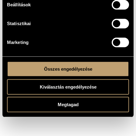
Beállítások
Szólóhangszerre
TÍPUS
1
ELŐADÓK
SZÁMA
Statisztikai
org.
ELŐADÓI
APPARÁTUS
One movement
TÉTELEK,
Marketing
RÉSZEK
Edition Legato © 1999
KOTTAKIADÓ
/ FORRÁS
Összes engedélyezése
Kiválasztás engedélyezése
Megtagad