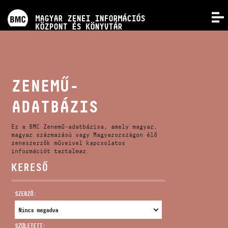
PROGRAMOK
MAGYAR ZENEI INFORMÁCIÓS
MENÜ
KÖZPONT ÉS KÖNYVTÁR
VERSENYEK
KÉPZÉSEK
ZENEMŰ-
ADATBÁZIS
KIADVÁNYOK
Ez a BMC Zenemű-adatbázisa, amely magyar,
RÓLUNK
magyar származású vagy Magyarországon élő
zeneszerzők műveivel kapcsolatos
információt tartalmaz.
KERESŐ
KAPCSOLAT
SZERZŐ:
VIDEÓ GALÉRIA
SZÜLETETT: