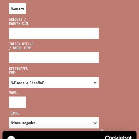
EREDETI /
MAGYAR CÍM:
CÍM
IDEGEN NYELVŰ
/ ANGOL CÍM:
EMAIL
infokozpont@bmc.hu
KELETKEZÉS
ÉVE:
TELEFON
VAGY:
NYITVA TARTÁS
TÍPUS:
ÚJ KERESÉS