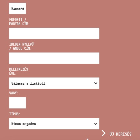
EREDETI /
MAGYAR CÍM:
CÍM
IDEGEN NYELVŰ
/ ANGOL CÍM:
EMAIL
infokozpont@bmc.hu
KELETKEZÉS
ÉVE:
TELEFON
VAGY:
NYITVA TARTÁS
TÍPUS:
ÚJ KERESÉS