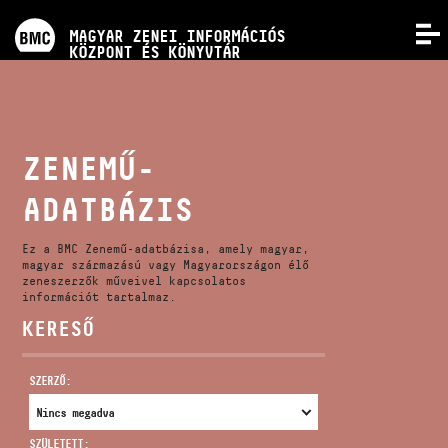
PROGRAMOK
MAGYAR ZENEI INFORMÁCIÓS
MENÜ
KÖZPONT ÉS KÖNYVTÁR
VERSENYEK
KÉPZÉSEK
ZENEMŰ-
ADATBÁZIS
KIADVÁNYOK
Ez a BMC Zenemű-adatbázisa, amely magyar,
RÓLUNK
magyar származású vagy Magyarországon élő
zeneszerzők műveivel kapcsolatos
információt tartalmaz.
KERESŐ
KAPCSOLAT
SZERZŐ:
VIDEÓ GALÉRIA
SZÜLETETT: