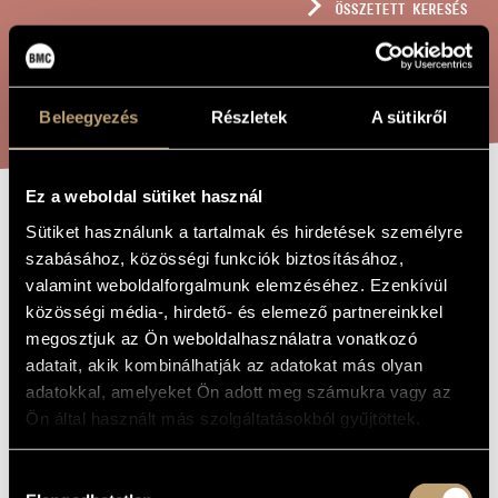
ÖSSZETETT KERESÉS
MŰVÉSZADATBÁZIS
ZENEMŰ-ADATBÁZIS
KERESÉS
ZENEI KÖNYVTÁR, ONLINE KATALÓGUS
Beleegyezés
Részletek
A sütikről
Ez a weboldal sütiket használ
TE DEUM
Sütiket használunk a tartalmak és hirdetések személyre
A MŰ CÍME
szabásához, közösségi funkciók biztosításához,
valamint weboldalforgalmunk elemzéséhez. Ezenkívül
Csemiczky Miklós
ZENESZERZŐ
közösségi média-, hirdető- és elemező partnereinkkel
megosztjuk az Ön weboldalhasználatra vonatkozó
Te Deum
EREDETI /
adatait, akik kombinálhatják az adatokat más olyan
MAGYAR CÍM
adatokkal, amelyeket Ön adott meg számukra vagy az
Te Deum
IDEGEN
NYELVŰ /
Ön által használt más szolgáltatásokból gyűjtöttek.
ANGOL CÍM
Hatszólamú a capella vegyeskarra
ALCÍM
Hozzájárulás
to Valér Jobbágy for his 70th birthday
AJÁNLÁS