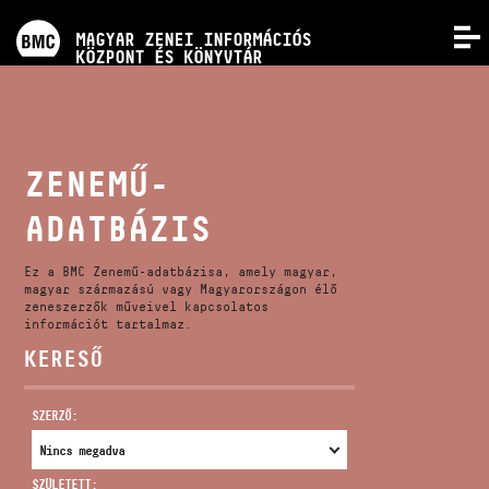
PROGRAMOK
MAGYAR ZENEI INFORMÁCIÓS
MENÜ
KÖZPONT ÉS KÖNYVTÁR
VERSENYEK
KÉPZÉSEK
ZENEMŰ-
ADATBÁZIS
KIADVÁNYOK
Ez a BMC Zenemű-adatbázisa, amely magyar,
RÓLUNK
magyar származású vagy Magyarországon élő
zeneszerzők műveivel kapcsolatos
információt tartalmaz.
KERESŐ
KAPCSOLAT
SZERZŐ:
VIDEÓ GALÉRIA
SZÜLETETT: