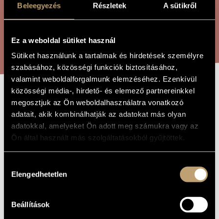
ÖSSZETETT KERESÉS
Beleegyezés
Részletek
A sütikről
MŰVÉSZADATBÁZIS
ZENEMŰ-ADATBÁZIS
KERESÉS
Ez a weboldal sütiket használ
ZENEI KÖNYVTÁR, ONLINE KATALÓGUS
Sütiket használunk a tartalmak és hirdetések személyre
szabásához, közösségi funkciók biztosításához,
valamint weboldalforgalmunk elemzéséhez. Ezenkívül
közösségi média-, hirdető- és elemező partnereinkkel
SZÓ – JÁTÉK
megosztjuk az Ön weboldalhasználatra vonatkozó
A MŰ CÍME
adatait, akik kombinálhatják az adatokat más olyan
adatokkal, amelyeket Ön adott meg számukra vagy az
Faragó Béla
ZENESZERZŐ
Ön által használt más szolgáltatásokból gyűjtöttek.
Szó – játék
EREDETI /
MAGYAR CÍM
Hozzájárulás
Word - Play
IDEGEN
Elengedhetetlen
kiválasztása
NYELVŰ /
ANGOL CÍM
2020
A MŰ
Beállítások
KELETKEZÉSI
ÉVE