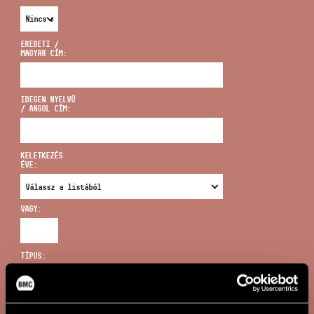
EREDETI /
MAGYAR CÍM:
CÍM
IDEGEN NYELVŰ
/ ANGOL CÍM:
EMAIL
infokozpont@bmc.hu
KELETKEZÉS
ÉVE:
TELEFON
VAGY:
NYITVA TARTÁS
TÍPUS:
ÚJ KERESÉS