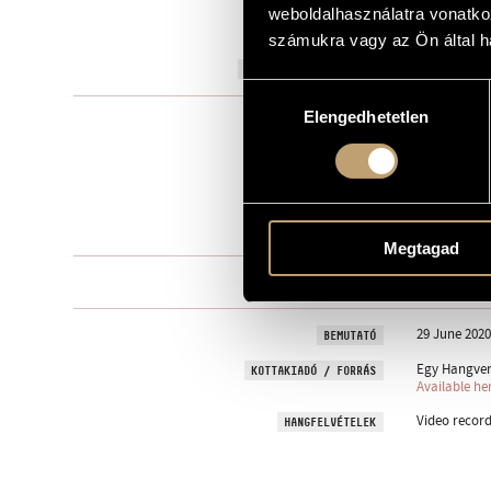
weboldalhasználatra vonatko
to Gergely L
AJÁNLÁS
számukra vagy az Ön által ha
2020
A MŰ KELETKEZÉSI ÉVE
Hozzájárulás
Elengedhetetlen
kiválasztása
Szólóhangsz
TÍPUS
1
ELŐADÓK SZÁMA
tuba
ELŐADÓI APPARÁTUS
9 perc
IDŐTARTAM
Megtagad
One movem
TÉTELEK, RÉSZEK
29 June 2020
BEMUTATÓ
Egy Hangver
KOTTAKIADÓ / FORRÁS
Available he
Video record
HANGFELVÉTELEK