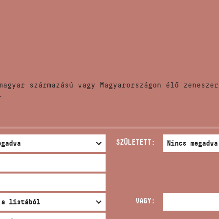
HÍREK
CÍM
VERSENYEK
EMAIL
infokozpont@bmc.hu
KIADVÁNYOK
TELEFON
magyar származású vagy Magyarországon élő zeneszer
KAPCSOLAT
.
NYITVA TARTÁS
SZÜLETETT:
VAGY: