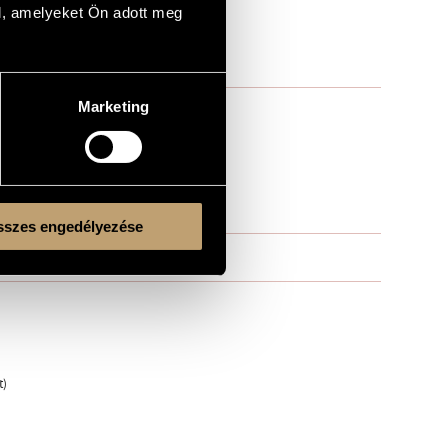
l, amelyeket Ön adott meg
Marketing
szes engedélyezése
t)