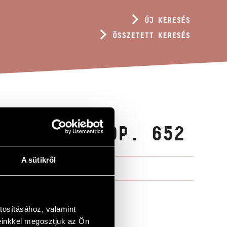
ÚJ KERESÉS
ÖSSZETETT KERESÉS
RA VÁRVA, OP. 652
A sütikről
tosításához, valamint
einkkel megosztjuk az Ön