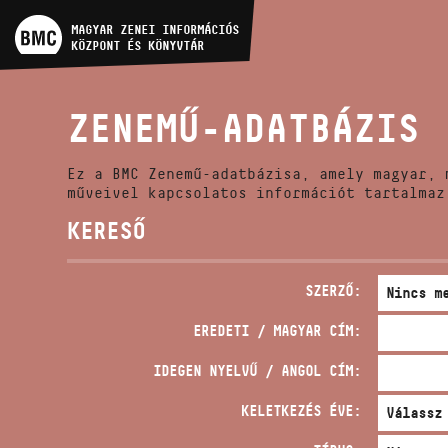
MŰVÉSZADATBÁZIS
MAGYAR ZENEI INFORMÁCIÓS
KÖZPONT ÉS KÖNYVTÁR
ZENEMŰ-ADATBÁZIS
ZENEMŰ-ADATBÁZIS
ZENEI KÖNYVTÁR, ONLINE
KATALÓGUS
Ez a BMC Zenemű-adatbázisa, amely magyar, 
műveivel kapcsolatos információt tartalmaz
KERESŐ
SZERZŐ:
EREDETI / MAGYAR CÍM:
IDEGEN NYELVŰ / ANGOL CÍM:
KELETKEZÉS ÉVE: