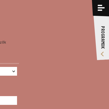
PROGRAMOK
KÉPZÉSEK
PROGRAMOK
RÓLUNK
zők
VIDEÓ GALÉRIA