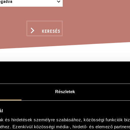
KERESÉS
ÉLKEDÉS - JOBB NAPOK
Részletek
 jobb napokra várva, op. 652
ál
awaiting better days, op. 652
mak és hirdetések személyre szabásához, közösségi funkciók biz
hez. Ezenkívül közösségi média-, hirdető- és elemező partner
a