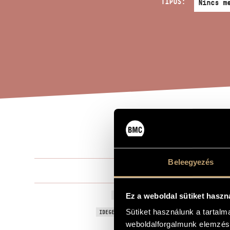
TÍPUS:
ELM
A MŰ CÍME
Beleegyezés
Rózsa Pál
ZENESZERZŐ
Elmélkedés -
Ez a weboldal sütiket haszn
EREDETI / MAGYAR CÍM
Reflection - 
Sütiket használunk a tartal
IDEGEN NYELVŰ / ANGOL CÍM
weboldalforgalmunk elemzésé
Szóló tubár
ALCÍM