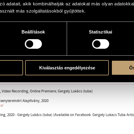
zó adatait, akik kombinálhatják az adatokat más olyan adatokka
ukács
sznált más szolgáltatásokból gyűjtöttek.
Beállítások
Statisztikai
erre
Kiválasztás engedélyezése
Ös
ent
, Video Recording, Online Premiere; Gergely Lukács (tuba)
senyteremért Alapítvány, 2020
re!
ing, 2020 - Gergely Lukács (tuba) (Available on Facebook: Gergely Lukacs Tuba Artis