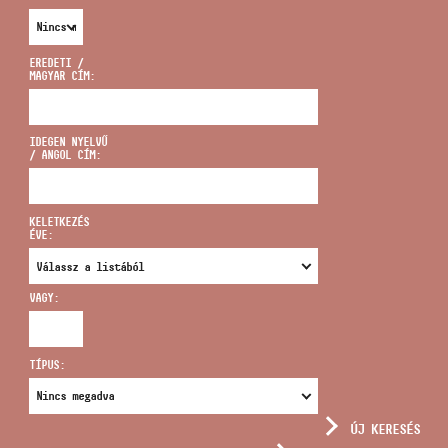
EREDETI /
MAGYAR CÍM:
CÍM
IDEGEN NYELVŰ
/ ANGOL CÍM:
EMAIL
infokozpont@bmc.hu
KELETKEZÉS
ÉVE:
TELEFON
VAGY:
NYITVA TARTÁS
TÍPUS:
ÚJ KERESÉS