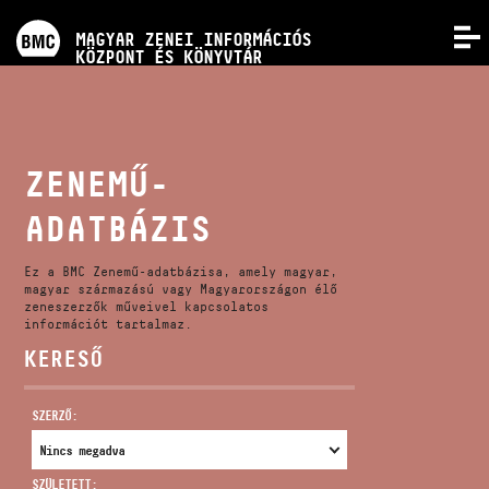
PROGRAMOK
MAGYAR ZENEI INFORMÁCIÓS
MENÜ
KÖZPONT ÉS KÖNYVTÁR
VERSENYEK
KÉPZÉSEK
ZENEMŰ-
ADATBÁZIS
KIADVÁNYOK
Ez a BMC Zenemű-adatbázisa, amely magyar,
RÓLUNK
magyar származású vagy Magyarországon élő
zeneszerzők műveivel kapcsolatos
információt tartalmaz.
KERESŐ
KAPCSOLAT
SZERZŐ:
VIDEÓ GALÉRIA
SZÜLETETT: