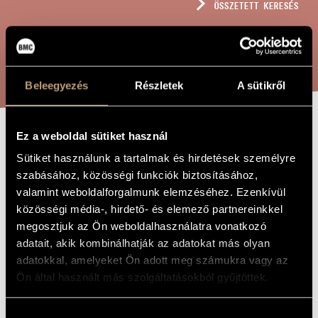
ÖSSZETETT KERESÉS
MŰVÉSZADATBÁZIS
ZENEMŰ-ADATBÁZIS
KERESÉS
ZENEI KÖNYVTÁR, ONLINE KATALÓGUS
Beleegyezés
Részletek
A sütikről
Ez a weboldal sütiket használ
MAGYAR
A MŰ CÍME
Sütiket használunk a tartalmak és hirdetések személyre
GYERMEKDALOK 2
szabásához, közösségi funkciók biztosításához,
ÉS 3
valamint weboldalforgalmunk elemzéséhez. Ezenkívül
közösségi média-, hirdető- és elemező partnereinkkel
FURULYÁRA, OP.
megosztjuk az Ön weboldalhasználatra vonatkozó
96A
adatait, akik kombinálhatják az adatokat más olyan
adatokkal, amelyeket Ön adott meg számukra vagy az
Ön által használt más szolgáltatásokból gyűjtöttek.
Szokolay Sándor
ZENESZERZŐ
Magyar gyermekdalok 2 és 3 furulyára, Op. 96a
Hozzájárulás
EREDETI /