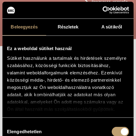
ÖSSZETETT KERESÉS
MŰVÉSZADATBÁZIS
ZENEMŰ-ADATBÁZIS
KERESÉS
Beleegyezés
Részletek
A sütikről
ZENEI KÖNYVTÁR, ONLINE KATALÓGUS
Ez a weboldal sütiket használ
Sütiket használunk a tartalmak és hirdetések személyre
AVE VERUM
A MŰ CÍME
szabásához, közösségi funkciók biztosításához,
CORPUS
valamint weboldalforgalmunk elemzéséhez. Ezenkívül
közösségi média-, hirdető- és elemező partnereinkkel
megosztjuk az Ön weboldalhasználatra vonatkozó
Kocsár Miklós
ZENESZERZŐ
adatait, akik kombinálhatják az adatokat más olyan
adatokkal, amelyeket Ön adott meg számukra vagy az
Ave verum corpus
EREDETI /
Ön által használt más szolgáltatásokból gyűjtöttek.
MAGYAR CÍM
Ave verum corpus
IDEGEN
NYELVŰ /
Hozzájárulás
ANGOL CÍM
Elengedhetetlen
kiválasztása
A capella vegyeskarra
ALCÍM