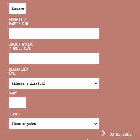
EREDETI /
MAGYAR CÍM:
CÍM
IDEGEN NYELVŰ
/ ANGOL CÍM:
EMAIL
infokozpont@bmc.hu
KELETKEZÉS
ÉVE:
TELEFON
VAGY:
NYITVA TARTÁS
TÍPUS:
ÚJ KERESÉS