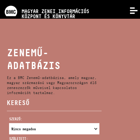
PROGRAMOK
MAGYAR ZENEI INFORMÁCIÓS
MENÜ
KÖZPONT ÉS KÖNYVTÁR
VERSENYEK
KÉPZÉSEK
ZENEMŰ-
ADATBÁZIS
KIADVÁNYOK
Ez a BMC Zenemű-adatbázisa, amely magyar,
RÓLUNK
magyar származású vagy Magyarországon élő
zeneszerzők műveivel kapcsolatos
információt tartalmaz.
KERESŐ
KAPCSOLAT
SZERZŐ:
VIDEÓ GALÉRIA
SZÜLETETT: