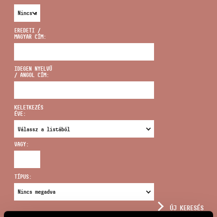
EREDETI /
MAGYAR CÍM:
CÍM
IDEGEN NYELVŰ
/ ANGOL CÍM:
EMAIL
infokozpont@bmc.hu
KELETKEZÉS
ÉVE:
TELEFON
VAGY:
NYITVA TARTÁS
TÍPUS:
ÚJ KERESÉS