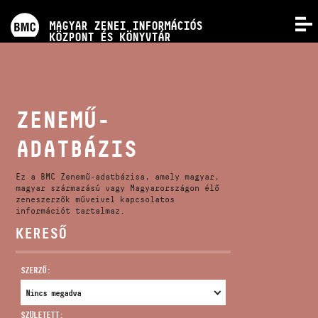
PROGRAMOK
MAGYAR ZENEI INFORMÁCIÓS
MENÜ
KÖZPONT ÉS KÖNYVTÁR
VERSENYEK
KÉPZÉSEK
ZENEMŰ-
ADATBÁZIS
KIADVÁNYOK
Ez a BMC Zenemű-adatbázisa, amely magyar,
RÓLUNK
magyar származású vagy Magyarországon élő
zeneszerzők műveivel kapcsolatos
információt tartalmaz.
KERESŐ
KAPCSOLAT
SZERZŐ:
VIDEÓ GALÉRIA
SZÜLETETT: