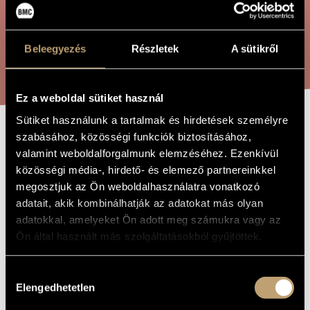
ÖSSZETETT KERESÉS
MŰVÉSZADATBÁZIS
ZENEMŰ-ADATBÁZIS
Beleegyezés
Részletek
A sütikről
KERESÉS
ZENEI KÖNYVTÁR, ONLINE KATALÓGUS
Ez a weboldal sütiket használ
Sütiket használunk a tartalmak és hirdetések személyre
szabásához, közösségi funkciók biztosításához,
SZÉKELY
A MŰ CÍME
valamint weboldalforgalmunk elemzéséhez. Ezenkívül
RAPSZÓDIA
közösségi média-, hirdető- és elemező partnereinkkel
megosztjuk az Ön weboldalhasználatra vonatkozó
adatait, akik kombinálhatják az adatokat más olyan
Terényi Ede
ZENESZERZŐ
adatokkal, amelyeket Ön adott meg számukra vagy az
Ön által használt más szolgáltatásokból gyűjtöttek.
Székely rapszódia
EREDETI /
MAGYAR CÍM
Székely Rhapsody
IDEGEN
Hozzájárulás
NYELVŰ /
Elengedhetetlen
ANGOL CÍM
kiválasztása
Szimfonikus zenekarra
ALCÍM