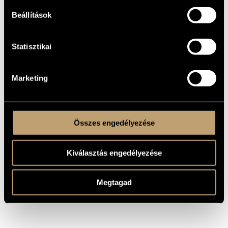
1951
A MŰ
Beállítások
KELETKEZÉSI
ÉVE
Szimfonikus zenekarra
Statisztikai
TÍPUS
orchestra
ELŐADÓI
APPARÁTUS
Marketing
One movement
TÉTELEK,
RÉSZEK
MS
KOTTAKIADÓ
/ FORRÁS
Összes engedélyezése
Kiválasztás engedélyezése
Megtagad