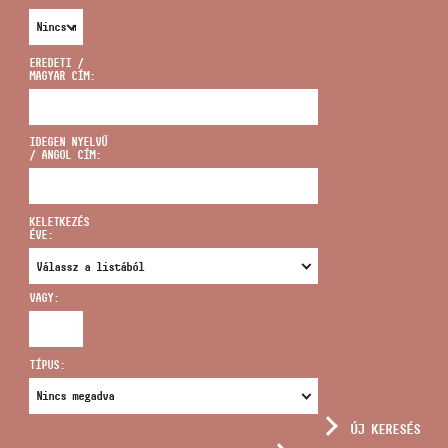
EREDETI /
MAGYAR CÍM:
CÍM
IDEGEN NYELVŰ
/ ANGOL CÍM:
EMAIL
infokozpont@bmc.hu
KELETKEZÉS
ÉVE:
TELEFON
VAGY:
NYITVA TARTÁS
TÍPUS:
ÚJ KERESÉS