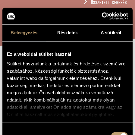
ÖSSZETETT KERESÉS
MŰVÉSZADATBÁZIS
ZENEMŰ-ADATBÁZIS
KERESÉS
ZENEI KÖNYVTÁR, ONLINE KATALÓGUS
Beleegyezés
Részletek
A sütikről
Ez a weboldal sütiket használ
KARÁCSONY-ÉNEK
A MŰ CÍME
Sütiket használunk a tartalmak és hirdetések személyre
szabásához, közösségi funkciók biztosításához,
valamint weboldalforgalmunk elemzéséhez. Ezenkívül
Terényi Ede
ZENESZERZŐ
közösségi média-, hirdető- és elemező partnereinkkel
megosztjuk az Ön weboldalhasználatra vonatkozó
Karácsony-ének
EREDETI /
MAGYAR CÍM
adatait, akik kombinálhatják az adatokat más olyan
Christmas Song
adatokkal, amelyeket Ön adott meg számukra vagy az
IDEGEN
NYELVŰ /
Ön által használt más szolgáltatásokból gyűjtöttek.
ANGOL CÍM
Nőikarra
ALCÍM
Hozzájárulás
2001
A MŰ