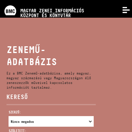
PROGRAMOK
MAGYAR ZENEI INFORMÁCIÓS
MENÜ
KÖZPONT ÉS KÖNYVTÁR
VERSENYEK
KÉPZÉSEK
ZENEMŰ-
ADATBÁZIS
KIADVÁNYOK
Ez a BMC Zenemű-adatbázisa, amely magyar,
RÓLUNK
magyar származású vagy Magyarországon élő
zeneszerzők műveivel kapcsolatos
információt tartalmaz.
KERESŐ
KAPCSOLAT
SZERZŐ:
VIDEÓ GALÉRIA
SZÜLETETT: