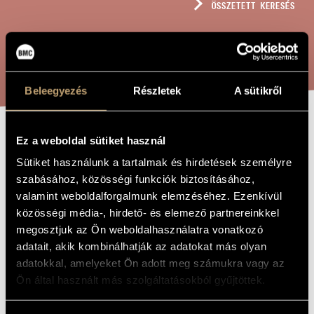
ÖSSZETETT KERESÉS
MŰVÉSZADATBÁZIS
ZENEMŰ-ADATBÁZIS
KERESÉS
ZENEI KÖNYVTÁR, ONLINE KATALÓGUS
Beleegyezés
Részletek
A sütikről
Ez a weboldal sütiket használ
HÉT DAL
A MŰ CÍME
Sütiket használunk a tartalmak és hirdetések személyre
szabásához, közösségi funkciók biztosításához,
Terényi Ede
ZENESZERZŐ
valamint weboldalforgalmunk elemzéséhez. Ezenkívül
közösségi média-, hirdető- és elemező partnereinkkel
Hét dal
EREDETI /
megosztjuk az Ön weboldalhasználatra vonatkozó
MAGYAR CÍM
adatait, akik kombinálhatják az adatokat más olyan
Seven Songs
IDEGEN
NYELVŰ /
adatokkal, amelyeket Ön adott meg számukra vagy az
ANGOL CÍM
Ön által használt más szolgáltatásokból gyűjtöttek.
Mezzoszopránra és zongorára
ALCÍM
1956
A MŰ