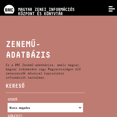
PROGRAMOK
MAGYAR ZENEI INFORMÁCIÓS
MENÜ
KÖZPONT ÉS KÖNYVTÁR
VERSENYEK
KÉPZÉSEK
ZENEMŰ-
ADATBÁZIS
KIADVÁNYOK
Ez a BMC Zenemű-adatbázisa, amely magyar,
RÓLUNK
magyar származású vagy Magyarországon élő
zeneszerzők műveivel kapcsolatos
információt tartalmaz.
KERESŐ
KAPCSOLAT
SZERZŐ:
VIDEÓ GALÉRIA
SZÜLETETT: