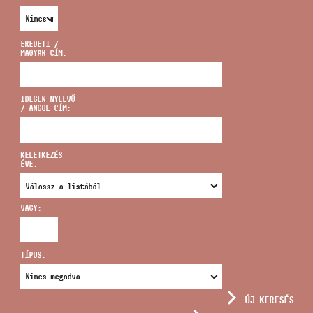
EREDETI /
MAGYAR CÍM:
CÍM
IDEGEN NYELVŰ
/ ANGOL CÍM:
EMAIL
infokozpont@bmc.hu
KELETKEZÉS
ÉVE:
TELEFON
VAGY:
NYITVA TARTÁS
TÍPUS:
ÚJ KERESÉS