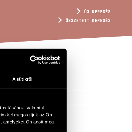
ÚJ KERESÉS
ÖSSZETETT KERESÉS
A sütikről
tosításához, valamint
einkkel megosztjuk az Ön
l, amelyeket Ön adott meg