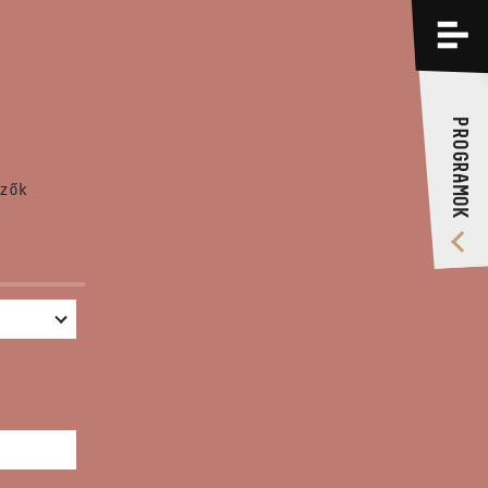
PROGRAMOK
KÉPZÉSEK
PROGRAMOK
RÓLUNK
zők
VIDEÓ GALÉRIA