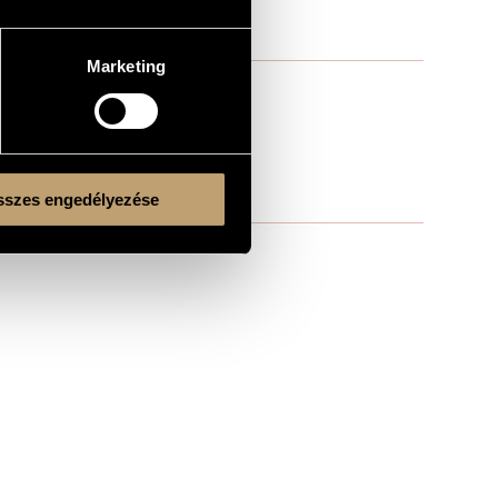
Marketing
szes engedélyezése