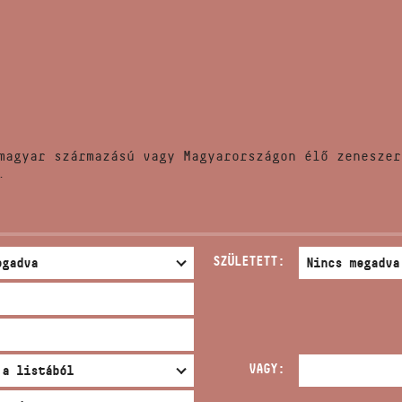
HÍREK
CÍM
VERSENYEK
EMAIL
infokozpont@bmc.hu
KIADVÁNYOK
TELEFON
magyar származású vagy Magyarországon élő zeneszer
KAPCSOLAT
.
NYITVA TARTÁS
SZÜLETETT:
VAGY: