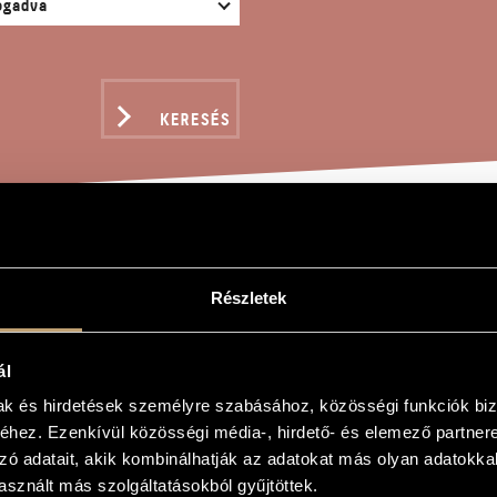
KERESÉS
NGÓ DALOK
Részletek
ál
mak és hirdetések személyre szabásához, közösségi funkciók biz
k
hez. Ezenkívül közösségi média-, hirdető- és elemező partner
gs
zó adatait, akik kombinálhatják az adatokat más olyan adatokka
sznált más szolgáltatásokból gyűjtöttek.
szopránra és zongorára