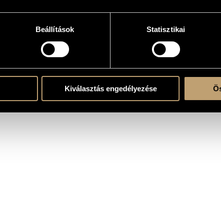
Beállítások
Statisztikai
k)ra és szólóhangszer(ek)re
- V - VI
Kiválasztás engedélyezése
Ös