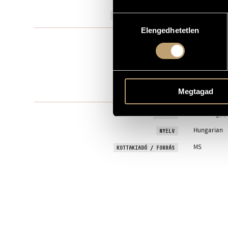
1981
A MŰ KELETKEZÉSI ÉVE
Hozzájárulás
Elengedhetetlen
kiválasztása
Szólóhang(o
TÍPUS
2
ELŐADÓK SZÁMA
S., pf.
ELŐADÓI APPARÁTUS
I - II - III - IV 
TÉTELEK, RÉSZEK
Megtagad
Folk song(s)
SZÖVEG
Hungarian
NYELV
MS
KOTTAKIADÓ / FORRÁS