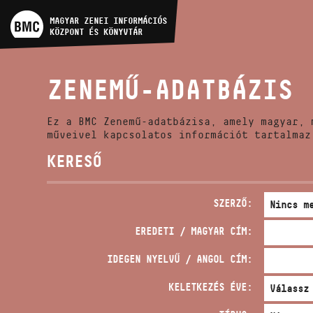
MŰVÉSZADATBÁZIS
MAGYAR ZENEI INFORMÁCIÓS
KÖZPONT ÉS KÖNYVTÁR
ZENEMŰ-ADATBÁZIS
ZENEMŰ-ADATBÁZIS
ZENEI KÖNYVTÁR, ONLINE
KATALÓGUS
Ez a BMC Zenemű-adatbázisa, amely magyar, 
műveivel kapcsolatos információt tartalmaz
KERESŐ
SZERZŐ:
EREDETI / MAGYAR CÍM:
IDEGEN NYELVŰ / ANGOL CÍM:
KELETKEZÉS ÉVE: