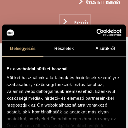
ÖSSZETETT KERESÉS
MŰVÉSZADATBÁZIS
ZENEMŰ-ADATBÁZIS
KERESÉS
ZENEI KÖNYVTÁR, ONLINE KATALÓGUS
Beleegyezés
Részletek
A sütikről
NÉGY BIBLIAI
A MŰ CÍME
ÉNEK -
Ez a weboldal sütiket használ
MÜNCHENI KÓDEX
Sütiket használunk a tartalmak és hirdetések személyre
szabásához, közösségi funkciók biztosításához,
valamint weboldalforgalmunk elemzéséhez. Ezenkívül
Terényi Ede
ZENESZERZŐ
közösségi média-, hirdető- és elemező partnereinkkel
megosztjuk az Ön weboldalhasználatra vonatkozó
Négy bibliai ének - Müncheni kódex
EREDETI /
adatait, akik kombinálhatják az adatokat más olyan
MAGYAR CÍM
adatokkal, amelyeket Ön adott meg számukra vagy az
Four Biblical Songs - Munnich Codex
IDEGEN
NYELVŰ /
Ön által használt más szolgáltatásokból gyűjtöttek.
ANGOL CÍM