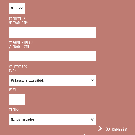
EREDETI /
MAGYAR CÍM:
CÍM
IDEGEN NYELVŰ
/ ANGOL CÍM:
EMAIL
infokozpont@bmc.hu
KELETKEZÉS
ÉVE:
TELEFON
VAGY:
NYITVA TARTÁS
TÍPUS:
ÚJ KERESÉS