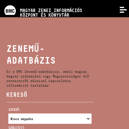
PROGRAMOK
MAGYAR ZENEI INFORMÁCIÓS
MENÜ
KÖZPONT ÉS KÖNYVTÁR
VERSENYEK
KÉPZÉSEK
ZENEMŰ-
ADATBÁZIS
KIADVÁNYOK
Ez a BMC Zenemű-adatbázisa, amely magyar,
RÓLUNK
magyar származású vagy Magyarországon élő
zeneszerzők műveivel kapcsolatos
információt tartalmaz.
KERESŐ
KAPCSOLAT
SZERZŐ:
VIDEÓ GALÉRIA
SZÜLETETT: