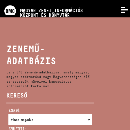
PROGRAMOK
MAGYAR ZENEI INFORMÁCIÓS
MENÜ
KÖZPONT ÉS KÖNYVTÁR
VERSENYEK
KÉPZÉSEK
ZENEMŰ-
ADATBÁZIS
KIADVÁNYOK
Ez a BMC Zenemű-adatbázisa, amely magyar,
RÓLUNK
magyar származású vagy Magyarországon élő
zeneszerzők műveivel kapcsolatos
információt tartalmaz.
KERESŐ
KAPCSOLAT
SZERZŐ:
VIDEÓ GALÉRIA
SZÜLETETT: