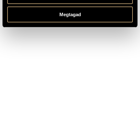
Based on the poems by Attila József
MEGJEGYZÉSEK,
TOVÁBBI INFO
Romanian translation by Árpád Szász and Nicolae Pârvu
Megtagad