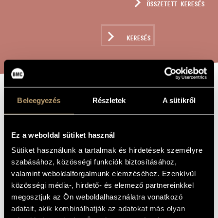
ÖSSZETETT KERESÉS
MŰVÉSZADATBÁZIS
ZENEMŰ-ADATBÁZIS
KERESÉS
ZENEI KÖNYVTÁR, ONLINE KATALÓGUS
KANTÁTA NO. 1
Beleegyezés
Részletek
A sütikről
A MŰ CÍME
Terényi Ede
ZENESZERZŐ
Ez a weboldal sütiket használ
Sütiket használunk a tartalmak és hirdetések személyre
Kantáta No. 1
EREDETI /
MAGYAR CÍM
szabásához, közösségi funkciók biztosításához,
Cantata No. 1
IDEGEN
valamint weboldalforgalmunk elemzéséhez. Ezenkívül
NYELVŰ /
közösségi média-, hirdető- és elemező partnereinkkel
ANGOL CÍM
megosztjuk az Ön weboldalhasználatra vonatkozó
Szimfonikus variációk tenor (vagy szoprán) hangra,
ALCÍM
zongorára és zenekarra
adatait, akik kombinálhatják az adatokat más olyan
In memoriam József Attila
AJÁNLÁS