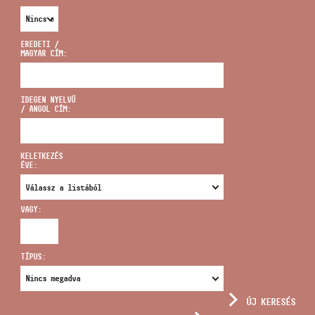
EREDETI /
MAGYAR CÍM:
CÍM
IDEGEN NYELVŰ
/ ANGOL CÍM:
EMAIL
infokozpont@bmc.hu
KELETKEZÉS
ÉVE:
TELEFON
VAGY:
NYITVA TARTÁS
TÍPUS:
ÚJ KERESÉS