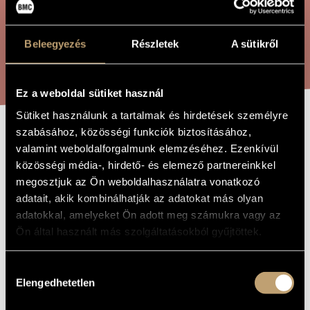
ÖSSZETETT KERESÉS
MŰVÉSZADATBÁZIS
ZENEMŰ-ADATBÁZIS
Beleegyezés
Részletek
A sütikről
KERESÉS
ZENEI KÖNYVTÁR, ONLINE KATALÓGUS
Ez a weboldal sütiket használ
Sütiket használunk a tartalmak és hirdetések személyre
szabásához, közösségi funkciók biztosításához,
ZONGORAJÁTÉK
A MŰ CÍME
valamint weboldalforgalmunk elemzéséhez. Ezenkívül
V-VI.
közösségi média-, hirdető- és elemező partnereinkkel
megosztjuk az Ön weboldalhasználatra vonatkozó
adatait, akik kombinálhatják az adatokat más olyan
Terényi Ede
ZENESZERZŐ
adatokkal, amelyeket Ön adott meg számukra vagy az
Ön által használt más szolgáltatásokból gyűjtöttek.
Zongorajáték V-VI.
EREDETI /
MAGYAR CÍM
Piano Playing V-VI.
Hozzájárulás
IDEGEN
NYELVŰ /
Elengedhetetlen
kiválasztása
ANGOL CÍM
Szólózongorára
ALCÍM