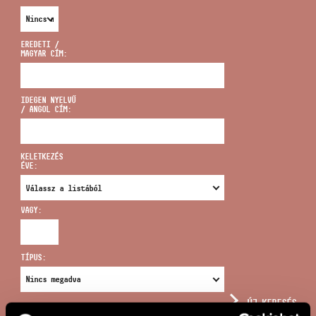
EREDETI /
MAGYAR CÍM:
CÍM
IDEGEN NYELVŰ
/ ANGOL CÍM:
EMAIL
infokozpont@bmc.hu
KELETKEZÉS
ÉVE:
TELEFON
VAGY:
NYITVA TARTÁS
TÍPUS:
ÚJ KERESÉS