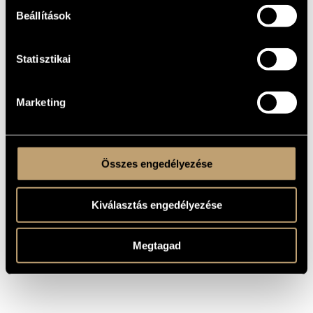
1984
Beállítások
A MŰ
KELETKEZÉSI
ÉVE
Statisztikai
Szólóhangszerre
TÍPUS
1
ELŐADÓK
SZÁMA
Marketing
pf.
ELŐADÓI
APPARÁTUS
MS
KOTTAKIADÓ
/ FORRÁS
Összes engedélyezése
Kiválasztás engedélyezése
Megtagad