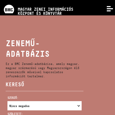
PROGRAMOK
MAGYAR ZENEI INFORMÁCIÓS
MENÜ
KÖZPONT ÉS KÖNYVTÁR
VERSENYEK
KÉPZÉSEK
ZENEMŰ-
ADATBÁZIS
KIADVÁNYOK
Ez a BMC Zenemű-adatbázisa, amely magyar,
RÓLUNK
magyar származású vagy Magyarországon élő
zeneszerzők műveivel kapcsolatos
információt tartalmaz.
KERESŐ
KAPCSOLAT
SZERZŐ:
VIDEÓ GALÉRIA
SZÜLETETT: