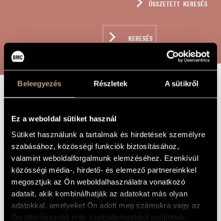
ÖSSZETETT KERESÉS
MŰVÉSZADATBÁZIS
ZENEMŰ-ADATBÁZIS
KERESÉS
ZENEI KÖNYVTÁR, ONLINE KATALÓGUS
Beleegyezés
Részletek
A sütikről
SCARLATTIANA
A MŰ CÍME
(1-4)
Ez a weboldal sütiket használ
Sütiket használunk a tartalmak és hirdetések személyre
szabásához, közösségi funkciók biztosításához,
Terényi Ede
ZENESZERZŐ
valamint weboldalforgalmunk elemzéséhez. Ezenkívül
közösségi média-, hirdető- és elemező partnereinkkel
Scarlattiana (1-4)
EREDETI /
MAGYAR CÍM
megosztjuk az Ön weboldalhasználatra vonatkozó
Scarlattiana (1-4)
IDEGEN
adatait, akik kombinálhatják az adatokat más olyan
NYELVŰ /
adatokkal, amelyeket Ön adott meg számukra vagy az
ANGOL CÍM
Ön által használt más szolgáltatásokból gyűjtöttek.
4 szonáta zongorára
ALCÍM