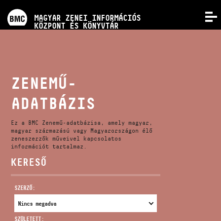
PROGRAMOK
MAGYAR ZENEI INFORMÁCIÓS
MENÜ
KÖZPONT ÉS KÖNYVTÁR
VERSENYEK
KÉPZÉSEK
ZENEMŰ-
ADATBÁZIS
KIADVÁNYOK
Ez a BMC Zenemű-adatbázisa, amely magyar,
RÓLUNK
magyar származású vagy Magyarországon élő
zeneszerzők műveivel kapcsolatos
információt tartalmaz.
KERESŐ
KAPCSOLAT
SZERZŐ:
VIDEÓ GALÉRIA
SZÜLETETT: