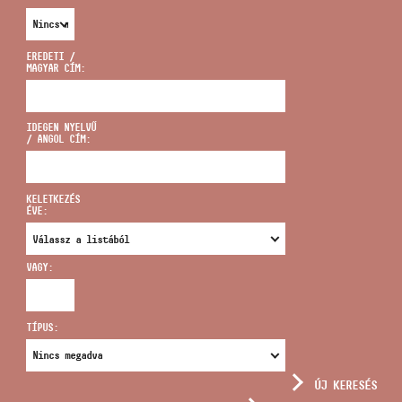
EREDETI /
MAGYAR CÍM:
CÍM
IDEGEN NYELVŰ
/ ANGOL CÍM:
EMAIL
infokozpont@bmc.hu
KELETKEZÉS
ÉVE:
TELEFON
VAGY:
NYITVA TARTÁS
TÍPUS:
ÚJ KERESÉS