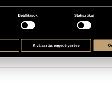
stiques / Mystique Dialogues
Beállítások
Statisztikai
erre
Kiválasztás engedélyezése
Ös
mesto