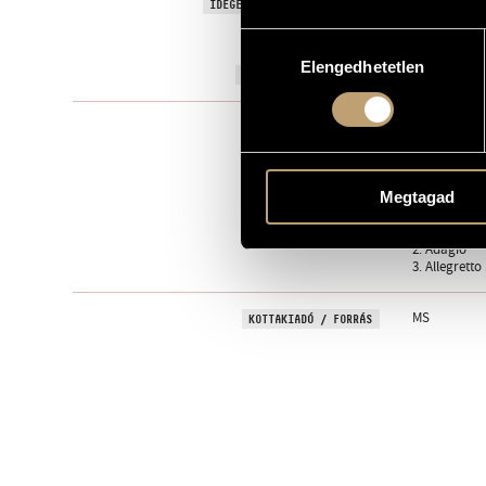
Dialoques mi
IDEGEN NYELVŰ / ANGOL CÍM
Orgonára
Hozzájárulás
ALCÍM
Elengedhetetlen
kiválasztása
2006
A MŰ KELETKEZÉSI ÉVE
Szólóhangsz
TÍPUS
1
ELŐADÓK SZÁMA
Megtagad
org.
ELŐADÓI APPARÁTUS
1. Andante 
TÉTELEK, RÉSZEK
2. Adagio
3. Allegretto
MS
KOTTAKIADÓ / FORRÁS