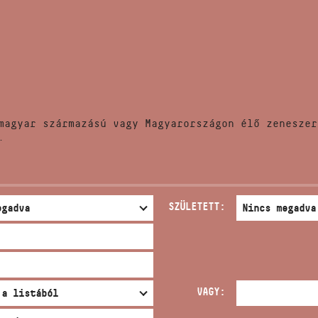
HÍREK
CÍM
VERSENYEK
EMAIL
infokozpont@bmc.hu
KIADVÁNYOK
TELEFON
magyar származású vagy Magyarországon élő zeneszer
KAPCSOLAT
.
NYITVA TARTÁS
SZÜLETETT:
VAGY: