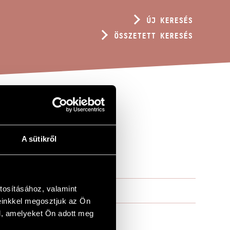
ÚJ KERESÉS
ÖSSZETETT KERESÉS
ISZTIKUS
A sütikről
tosításához, valamint
einkkel megosztjuk az Ön
l, amelyeket Ön adott meg