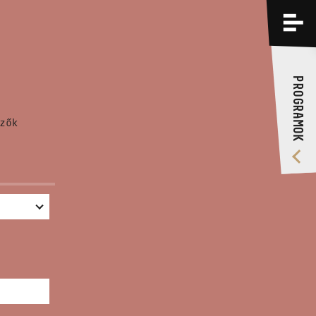
PROGRAMOK
KÉPZÉSEK
PROGRAMOK
RÓLUNK
zők
VIDEÓ GALÉRIA