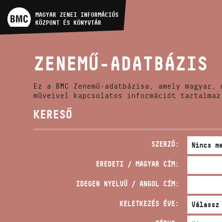
MŰVÉSZADATBÁZIS
MAGYAR ZENEI INFORMÁCIÓS
KÖZPONT ÉS KÖNYVTÁR
ZENEMŰ-ADATBÁZIS
ZENEMŰ-ADATBÁZIS
ZENEI KÖNYVTÁR, ONLINE
KATALÓGUS
Ez a BMC Zenemű-adatbázisa, amely magyar, 
műveivel kapcsolatos információt tartalmaz
KERESŐ
SZERZŐ:
EREDETI / MAGYAR CÍM:
IDEGEN NYELVŰ / ANGOL CÍM:
KELETKEZÉS ÉVE: