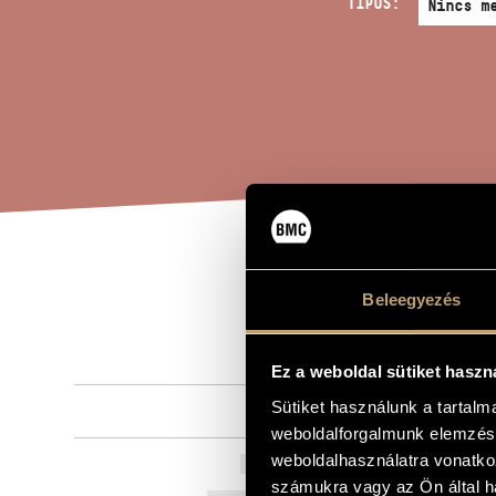
TÍPUS:
DIA
A MŰ CÍME
Beleegyezés
PÁR
Ez a weboldal sütiket haszn
Sütiket használunk a tartal
Terényi Ede
ZENESZERZŐ
weboldalforgalmunk elemzésé
weboldalhasználatra vonatko
Dialoques mi
EREDETI / MAGYAR CÍM
számukra vagy az Ön által ha