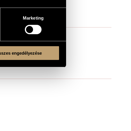
Marketing
szes engedélyezése