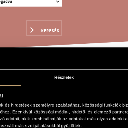
KERESÉS
LOQUES MISTIQUES / M
Részletek
BESZÉDEK
ál
mak és hirdetések személyre szabásához, közösségi funkciók biz
hez. Ezenkívül közösségi média-, hirdető- és elemező partner
zó adatait, akik kombinálhatják az adatokat más olyan adatokka
stiques / Misztikus párbeszédek
sznált más szolgáltatásokból gyűjtöttek.