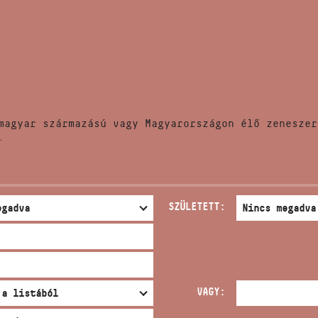
HÍREK
CÍM
VERSENYEK
EMAIL
infokozpont@bmc.hu
KIADVÁNYOK
TELEFON
magyar származású vagy Magyarországon élő zeneszer
KAPCSOLAT
.
NYITVA TARTÁS
SZÜLETETT:
VAGY: