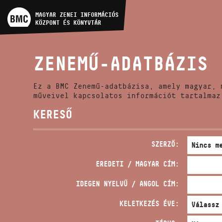
MŰVÉSZADATBÁZIS
MAGYAR ZENEI INFORMÁCIÓS
KÖZPONT ÉS KÖNYVTÁR
ZENEMŰ-ADATBÁZIS
ZENEMŰ-ADATBÁZIS
ZENEI KÖNYVTÁR, ONLINE
KATALÓGUS
Ez a BMC Zenemű-adatbázisa, amely magyar, 
műveivel kapcsolatos információt tartalmaz
KERESŐ
SZERZŐ:
EREDETI / MAGYAR CÍM:
IDEGEN NYELVŰ / ANGOL CÍM:
KELETKEZÉS ÉVE: