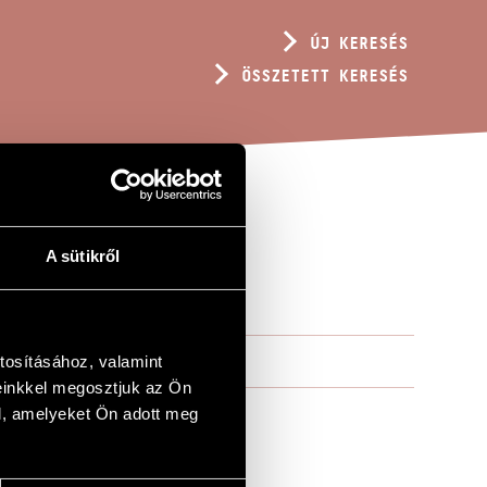
ÚJ KERESÉS
ÖSSZETETT KERESÉS
A sütikről
tosításához, valamint
einkkel megosztjuk az Ön
l, amelyeket Ön adott meg