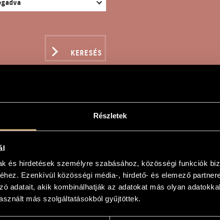
KERESÉS
Részletek
ÜTŐS KVARTETT
ál
mak és hirdetések személyre szabásához, közösségi funkciók biz
hez. Ezenkívül közösségi média-, hirdető- és elemező partner
ett
zó adatait, akik kombinálhatják az adatokat más olyan adatokka
sznált más szolgáltatásokból gyűjtöttek.
uartet No. 2
 America"