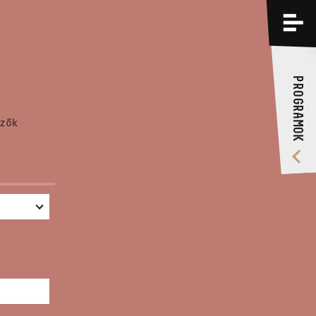
PROGRAMOK
KÉPZÉSEK
PROGRAMOK
RÓLUNK
zők
VIDEÓ GALÉRIA