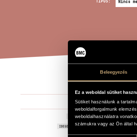
TÍPUS:
Beleegyezés
2. 
A MŰ CÍME
Ez a weboldal sütiket haszn
Terényi Ede
Sütiket használunk a tartal
ZENESZERZŐ
weboldalforgalmunk elemzésé
2. Ütős kvart
weboldalhasználatra vonatko
EREDETI / MAGYAR CÍM
számukra vagy az Ön által ha
Percussion Q
IDEGEN NYELVŰ / ANGOL CÍM
"Homage to
AJÁNLÁS