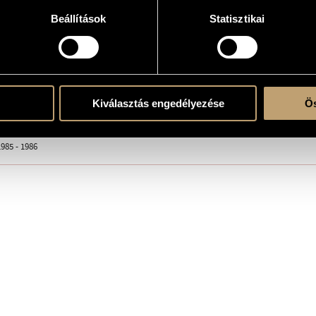
Beállítások
Statisztikai
e
)
Kiválasztás engedélyezése
Ös
usic - Grafycolor Publishing House, Cluj-Napoca, 2007
985 - 1986