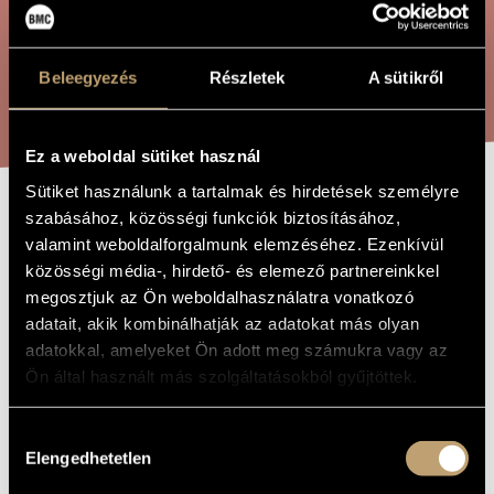
ÖSSZETETT KERESÉS
MŰVÉSZADATBÁZIS
ZENEMŰ-ADATBÁZIS
Beleegyezés
Részletek
A sütikről
KERESÉS
ZENEI KÖNYVTÁR, ONLINE KATALÓGUS
Ez a weboldal sütiket használ
Sütiket használunk a tartalmak és hirdetések személyre
szabásához, közösségi funkciók biztosításához,
SUMMER NIGHT /
A MŰ CÍME
valamint weboldalforgalmunk elemzéséhez. Ezenkívül
NYÁRI ÉJ
közösségi média-, hirdető- és elemező partnereinkkel
megosztjuk az Ön weboldalhasználatra vonatkozó
adatait, akik kombinálhatják az adatokat más olyan
Terényi Ede
ZENESZERZŐ
adatokkal, amelyeket Ön adott meg számukra vagy az
Ön által használt más szolgáltatásokból gyűjtöttek.
Summer Night / Nyári éj
EREDETI /
MAGYAR CÍM
Summer Night
IDEGEN
Hozzájárulás
NYELVŰ /
Elengedhetetlen
ANGOL CÍM
kiválasztása
Concerto fagottra, ütőkre és kamarazenekarra
ALCÍM