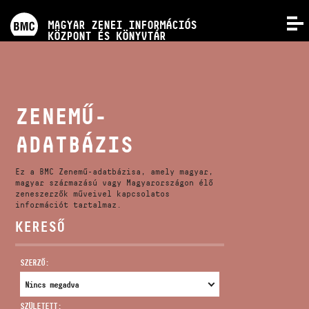
PROGRAMOK
MAGYAR ZENEI INFORMÁCIÓS
MENÜ
KÖZPONT ÉS KÖNYVTÁR
VERSENYEK
KÉPZÉSEK
ZENEMŰ-
ADATBÁZIS
KIADVÁNYOK
Ez a BMC Zenemű-adatbázisa, amely magyar,
RÓLUNK
magyar származású vagy Magyarországon élő
zeneszerzők műveivel kapcsolatos
információt tartalmaz.
KERESŐ
KAPCSOLAT
SZERZŐ:
VIDEÓ GALÉRIA
SZÜLETETT: