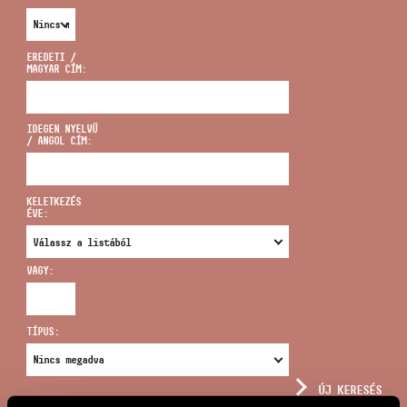
EREDETI /
MAGYAR CÍM:
CÍM
IDEGEN NYELVŰ
/ ANGOL CÍM:
EMAIL
infokozpont@bmc.hu
KELETKEZÉS
ÉVE:
TELEFON
VAGY:
NYITVA TARTÁS
TÍPUS:
ÚJ KERESÉS