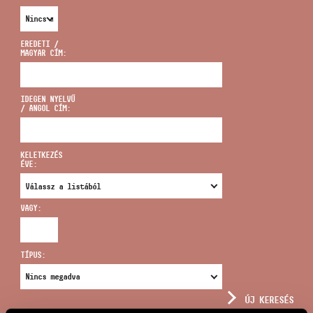
EREDETI /
MAGYAR CÍM:
CÍM
IDEGEN NYELVŰ
/ ANGOL CÍM:
EMAIL
infokozpont@bmc.hu
KELETKEZÉS
ÉVE:
TELEFON
VAGY:
NYITVA TARTÁS
TÍPUS:
ÚJ KERESÉS