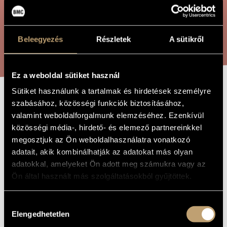
ÖSSZETETT KERESÉS
MŰVÉSZADATBÁZIS
ZENEMŰ-ADATBÁZIS
Beleegyezés
Részletek
A sütikről
KERESÉS
ZENEI KÖNYVTÁR, ONLINE KATALÓGUS
Ez a weboldal sütiket használ
Sütiket használunk a tartalmak és hirdetések személyre
REQUIEM IN
szabásához, közösségi funkciók biztosításához,
A MŰ CÍME
valamint weboldalforgalmunk elemzéséhez. Ezenkívül
MEMORIAM 1956
közösségi média-, hirdető- és elemező partnereinkkel
megosztjuk az Ön weboldalhasználatra vonatkozó
adatait, akik kombinálhatják az adatokat más olyan
Terényi Ede
ZENESZERZŐ
adatokkal, amelyeket Ön adott meg számukra vagy az
Requiem in memoriam 1956
Ön által használt más szolgáltatásokból gyűjtöttek.
EREDETI /
MAGYAR CÍM
Requiem in memoriam 1956
IDEGEN
Hozzájárulás
NYELVŰ /
ANGOL CÍM
Elengedhetetlen
kiválasztása
Szimfónia orgonára és zenekarra
ALCÍM