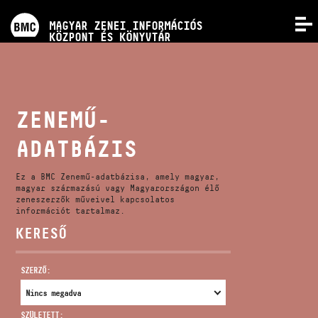
PROGRAMOK
MAGYAR ZENEI INFORMÁCIÓS
MENÜ
KÖZPONT ÉS KÖNYVTÁR
VERSENYEK
KÉPZÉSEK
ZENEMŰ-
ADATBÁZIS
KIADVÁNYOK
Ez a BMC Zenemű-adatbázisa, amely magyar,
RÓLUNK
magyar származású vagy Magyarországon élő
zeneszerzők műveivel kapcsolatos
információt tartalmaz.
KERESŐ
KAPCSOLAT
SZERZŐ:
VIDEÓ GALÉRIA
SZÜLETETT: