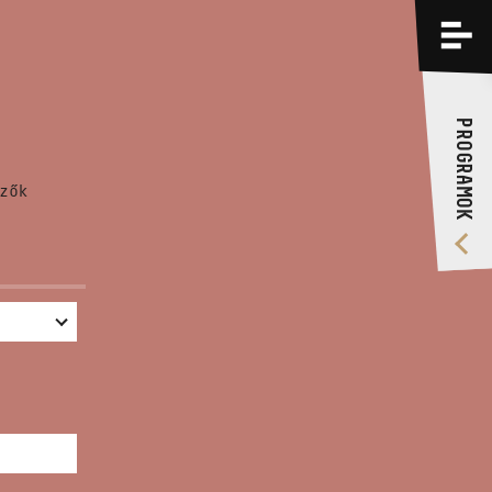
PROGRAMOK
KÉPZÉSEK
PROGRAMOK
RÓLUNK
zők
VIDEÓ GALÉRIA