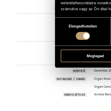
weboldalhasználatra vonatko
2003
A MŰ KELETKEZÉSI ÉVE
számukra vagy az Ön által ha
Concerto
TÍPUS
Hozzájárulás
Elengedhetetlen
kiválasztása
org. - perc. - 
ELŐADÓI APPARÁTUS
24 perc
IDŐTARTAM
1. Andante 
TÉTELEK, RÉSZEK
2. Allegro -
3. Andante so
Megtagad
4. Allegro
December 200
BEMUTATÓ
Organ Music,
KOTTAKIADÓ / FORRÁS
Organ Concer
Archive Reco
HANGFELVÉTELEK