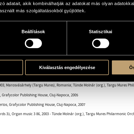
zó adatait, akik kombinálhatják az adatokat más olyan adatokka
sznált más szolgáltatásokból gyűjtöttek.
Beállítások
Statisztikai
strings: vl. 1, vl. 2, vla., vlc., cb.
maestoso
 Andante maestoso - Adagio molto - Andante misterioso - Calmo
lenne - Allegretto
Kiválasztás engedélyezése
Ös
3, Marosvásárhely (Targu Mures), Romania; Tünde Molnár (org.), Targu Mures Phil
 Grafycolor Publishing House, Cluj-Napoca, 2005
tos, Grafycolor Publishing House, Cluj-Napoca, 2007
rds 31, Organ music 3 86, 2003 - Tünde Molnár (org.), Targu Mures Philarmonic Orch