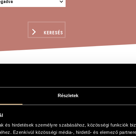
KERESÉS
RUSZ
Részletek
ál
mak és hirdetések személyre szabásához, közösségi funkciók biz
hez. Ezenkívül közösségi média-, hirdető- és elemező partner
gonára, ütőhangszerekre és vonósokra