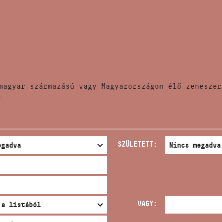
HÍREK
CÍM
VERSENYEK
EMAIL
infokozpont@bmc.hu
KIADVÁNYOK
TELEFON
magyar származású vagy Magyarországon élő zeneszer
KAPCSOLAT
.
NYITVA TARTÁS
SZÜLETETT:
VAGY: