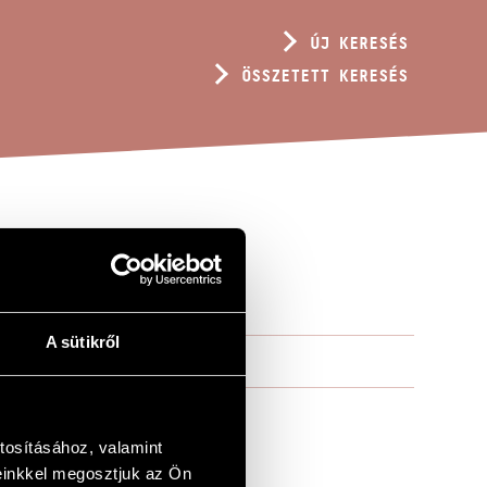
ÚJ KERESÉS
ÖSSZETETT KERESÉS
A sütikről
tosításához, valamint
einkkel megosztjuk az Ön