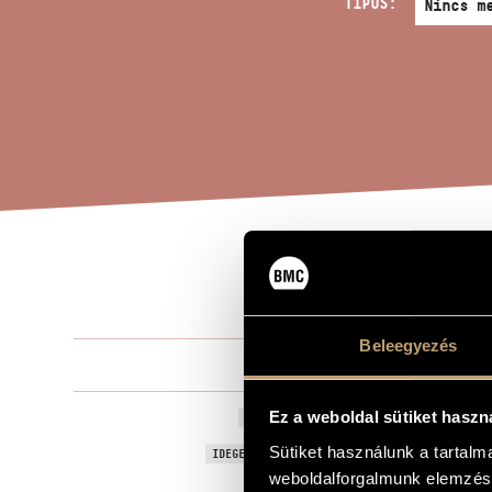
TÍPUS:
FAD
A MŰ CÍME
Beleegyezés
Terényi Ede
ZENESZERZŐ
Fadrusz
Ez a weboldal sütiket haszn
EREDETI / MAGYAR CÍM
Sütiket használunk a tartal
Fadrusz
IDEGEN NYELVŰ / ANGOL CÍM
weboldalforgalmunk elemzésé
Concerto or
ALCÍM