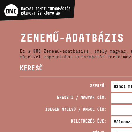
MŰVÉSZADATBÁZIS
MAGYAR ZENEI INFORMÁCIÓS
KÖZPONT ÉS KÖNYVTÁR
ZENEMŰ-ADATBÁZIS
ZENEMŰ-ADATBÁZIS
ZENEI KÖNYVTÁR, ONLINE
KATALÓGUS
Ez a BMC Zenemű-adatbázisa, amely magyar, 
műveivel kapcsolatos információt tartalmaz
KERESŐ
SZERZŐ:
EREDETI / MAGYAR CÍM:
IDEGEN NYELVŰ / ANGOL CÍM:
KELETKEZÉS ÉVE: