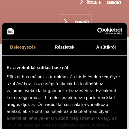
ÖSSZETETT KERESÉS
MŰVÉSZADATBÁZIS
ZENEMŰ-ADATBÁZIS
KERESÉS
ZENEI KÖNYVTÁR, ONLINE KATALÓGUS
Beleegyezés
Részletek
A sütikről
A HÉT TORONY
A MŰ CÍME
Ez a weboldal sütiket használ
Sütiket használunk a tartalmak és hirdetések személyre
Terényi Ede
ZENESZERZŐ
szabásához, közösségi funkciók biztosításához,
A hét torony
valamint weboldalforgalmunk elemzéséhez. Ezenkívül
EREDETI /
MAGYAR CÍM
közösségi média-, hirdető- és elemező partnereinkkel
The Seven Towers
IDEGEN
megosztjuk az Ön weboldalhasználatra vonatkozó
NYELVŰ /
ANGOL CÍM
adatait, akik kombinálhatják az adatokat más olyan
Kamaraszimfónia szólóhegedűre és kamarazenekarra
adatokkal, amelyeket Ön adott meg számukra vagy az
ALCÍM
Ön által használt más szolgáltatásokból gyűjtöttek.
1993
A MŰ