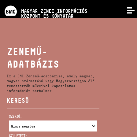
PROGRAMOK
MAGYAR ZENEI INFORMÁCIÓS
MENÜ
KÖZPONT ÉS KÖNYVTÁR
VERSENYEK
KÉPZÉSEK
ZENEMŰ-
ADATBÁZIS
KIADVÁNYOK
Ez a BMC Zenemű-adatbázisa, amely magyar,
RÓLUNK
magyar származású vagy Magyarországon élő
zeneszerzők műveivel kapcsolatos
információt tartalmaz.
KERESŐ
KAPCSOLAT
SZERZŐ:
VIDEÓ GALÉRIA
SZÜLETETT: