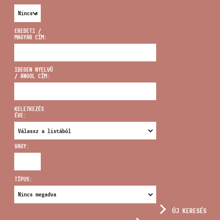
EREDETI /
MAGYAR CÍM:
CÍM
IDEGEN NYELVŰ
/ ANGOL CÍM:
EMAIL
infokozpont@bmc.hu
KELETKEZÉS
ÉVE:
TELEFON
VAGY:
NYITVA TARTÁS
TÍPUS:
ÚJ KERESÉS