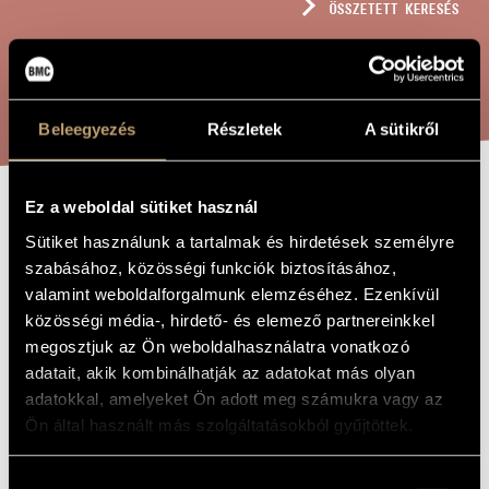
ÖSSZETETT KERESÉS
MŰVÉSZADATBÁZIS
ZENEMŰ-ADATBÁZIS
KERESÉS
ZENEI KÖNYVTÁR, ONLINE KATALÓGUS
Beleegyezés
Részletek
A sütikről
Ez a weboldal sütiket használ
ERDÉLYI KÓDEX
A MŰ CÍME
Sütiket használunk a tartalmak és hirdetések személyre
szabásához, közösségi funkciók biztosításához,
valamint weboldalforgalmunk elemzéséhez. Ezenkívül
Terényi Ede
ZENESZERZŐ
közösségi média-, hirdető- és elemező partnereinkkel
Erdélyi kódex
EREDETI /
megosztjuk az Ön weboldalhasználatra vonatkozó
MAGYAR CÍM
adatait, akik kombinálhatják az adatokat más olyan
Codex-book from Transylvania
IDEGEN
adatokkal, amelyeket Ön adott meg számukra vagy az
NYELVŰ /
ANGOL CÍM
Ön által használt más szolgáltatásokból gyűjtöttek.
Kamaraszimfónia vonósokra
ALCÍM
1998
A MŰ
Hozzájárulás