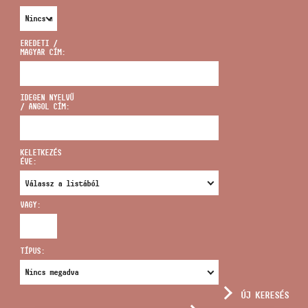
EREDETI /
MAGYAR CÍM:
CÍM
IDEGEN NYELVŰ
/ ANGOL CÍM:
EMAIL
infokozpont@bmc.hu
KELETKEZÉS
ÉVE:
TELEFON
VAGY:
NYITVA TARTÁS
TÍPUS:
ÚJ KERESÉS