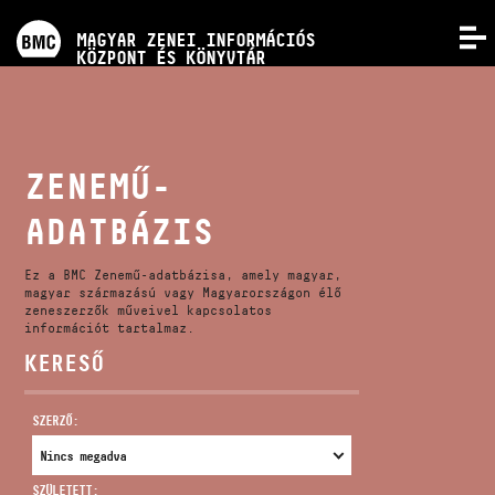
PROGRAMOK
MAGYAR ZENEI INFORMÁCIÓS
MENÜ
KÖZPONT ÉS KÖNYVTÁR
VERSENYEK
KÉPZÉSEK
ZENEMŰ-
ADATBÁZIS
KIADVÁNYOK
Ez a BMC Zenemű-adatbázisa, amely magyar,
RÓLUNK
magyar származású vagy Magyarországon élő
zeneszerzők műveivel kapcsolatos
információt tartalmaz.
KERESŐ
KAPCSOLAT
SZERZŐ:
VIDEÓ GALÉRIA
SZÜLETETT: