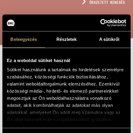
ÖSSZETETT KERESÉS
MŰVÉSZADATBÁZIS
ZENEMŰ-ADATBÁZIS
KERESÉS
ZENEI KÖNYVTÁR, ONLINE KATALÓGUS
Beleegyezés
Részletek
A sütikről
MESÉK A
Ez a weboldal sütiket használ
A MŰ CÍME
Sütiket használunk a tartalmak és hirdetések személyre
KISHERCEGRŐL
szabásához, közösségi funkciók biztosításához,
valamint weboldalforgalmunk elemzéséhez. Ezenkívül
Terényi Ede
közösségi média-, hirdető- és elemező partnereinkkel
ZENESZERZŐ
megosztjuk az Ön weboldalhasználatra vonatkozó
Mesék a kishercegről
EREDETI /
adatait, akik kombinálhatják az adatokat más olyan
MAGYAR CÍM
adatokkal, amelyeket Ön adott meg számukra vagy az
Tales about the little prince
IDEGEN
Ön által használt más szolgáltatásokból gyűjtöttek.
NYELVŰ /
ANGOL CÍM
Monoopera szopránhangra, fuvolára, ütőkre és zongorára
ALCÍM