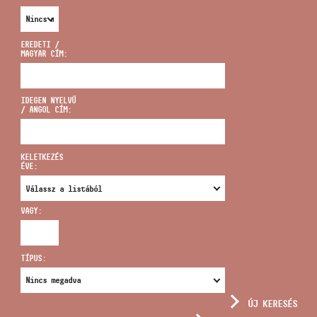
EREDETI /
MAGYAR CÍM:
CÍM
IDEGEN NYELVŰ
/ ANGOL CÍM:
EMAIL
infokozpont@bmc.hu
KELETKEZÉS
ÉVE:
TELEFON
VAGY:
NYITVA TARTÁS
TÍPUS:
ÚJ KERESÉS