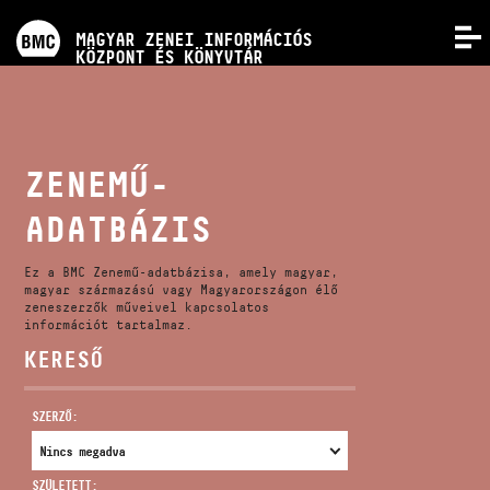
PROGRAMOK
MAGYAR ZENEI INFORMÁCIÓS
MENÜ
KÖZPONT ÉS KÖNYVTÁR
VERSENYEK
KÉPZÉSEK
ZENEMŰ-
ADATBÁZIS
KIADVÁNYOK
Ez a BMC Zenemű-adatbázisa, amely magyar,
RÓLUNK
magyar származású vagy Magyarországon élő
zeneszerzők műveivel kapcsolatos
információt tartalmaz.
KERESŐ
KAPCSOLAT
SZERZŐ:
VIDEÓ GALÉRIA
SZÜLETETT: