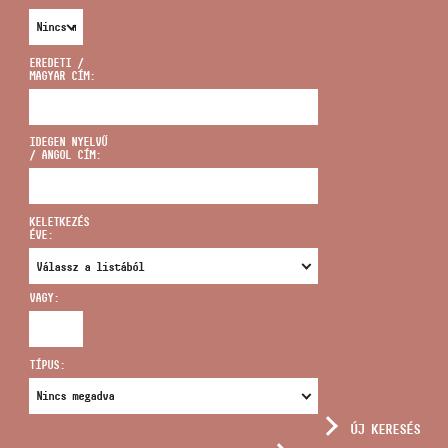
EREDETI /
MAGYAR CÍM:
CÍM
IDEGEN NYELVŰ
/ ANGOL CÍM:
EMAIL
infokozpont@bmc.hu
KELETKEZÉS
ÉVE:
TELEFON
VAGY:
NYITVA TARTÁS
TÍPUS:
ÚJ KERESÉS