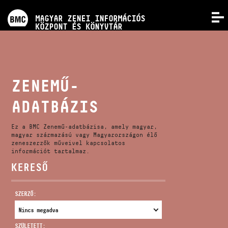
PROGRAMOK
MAGYAR ZENEI INFORMÁCIÓS
MENÜ
KÖZPONT ÉS KÖNYVTÁR
VERSENYEK
KÉPZÉSEK
ZENEMŰ-
ADATBÁZIS
KIADVÁNYOK
Ez a BMC Zenemű-adatbázisa, amely magyar,
RÓLUNK
magyar származású vagy Magyarországon élő
zeneszerzők műveivel kapcsolatos
információt tartalmaz.
KERESŐ
KAPCSOLAT
SZERZŐ:
VIDEÓ GALÉRIA
SZÜLETETT: