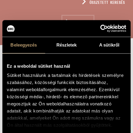
ÖSSZETETT KERESÉS
MŰVÉSZADATBÁZIS
ZENEMŰ-ADATBÁZIS
KERESÉS
ZENEI KÖNYVTÁR, ONLINE KATALÓGUS
Beleegyezés
Részletek
A sütikről
ODÜSSZEUSZ
A MŰ CÍME
Ez a weboldal sütiket használ
ÜNNEPEI
Sütiket használunk a tartalmak és hirdetések személyre
szabásához, közösségi funkciók biztosításához,
valamint weboldalforgalmunk elemzéséhez. Ezenkívül
Terényi Ede
ZENESZERZŐ
közösségi média-, hirdető- és elemező partnereinkkel
Odüsszeusz ünnepei
EREDETI /
megosztjuk az Ön weboldalhasználatra vonatkozó
MAGYAR CÍM
adatait, akik kombinálhatják az adatokat más olyan
Feasts of Odysseus
IDEGEN
adatokkal, amelyeket Ön adott meg számukra vagy az
NYELVŰ /
ANGOL CÍM
Ön által használt más szolgáltatásokból gyűjtöttek.
Monoopera énekhangra
ALCÍM