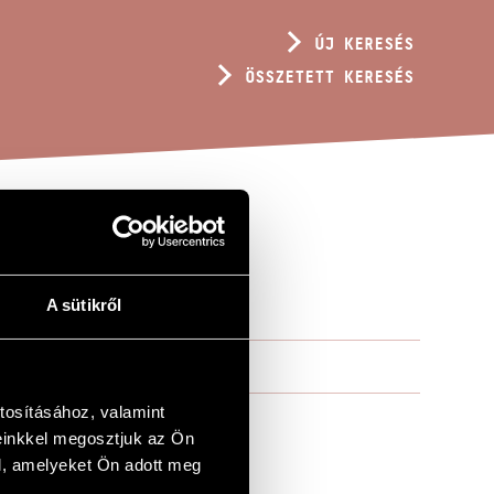
ÚJ KERESÉS
ÖSSZETETT KERESÉS
A sütikről
tosításához, valamint
einkkel megosztjuk az Ön
l, amelyeket Ön adott meg