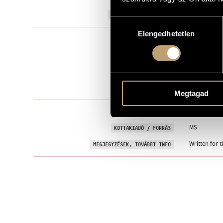
2018
A MŰ KELETKEZÉSI ÉVE
Hozzájárulás
Elengedhetetlen
kiválasztása
Kamarazen
TÍPUS
2
ELŐADÓK SZÁMA
vl., pf.
ELŐADÓI APPARÁTUS
I - II - III
TÉTELEK, RÉSZEK
Megtagad
28 January 20
BEMUTATÓ
MS
KOTTAKIADÓ / FORRÁS
Written for 
MEGJEGYZÉSEK, TOVÁBBI INFO