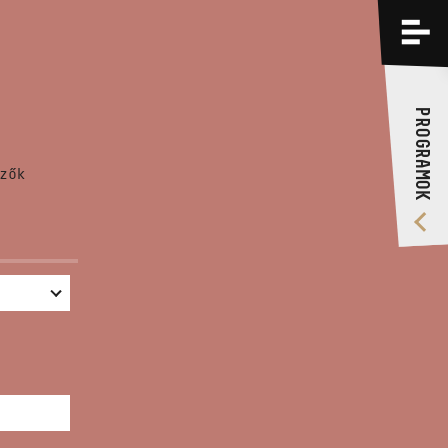
PROGRAMOK
KÉPZÉSEK
PROGRAMOK
RÓLUNK
zők
VIDEÓ GALÉRIA