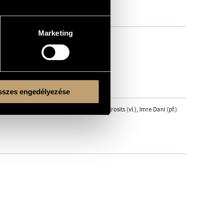
Marketing
szes engedélyezése
ibrary, Budapest Music Center; Eszter Osztrosits (vl.), Imre Dani (pf.)