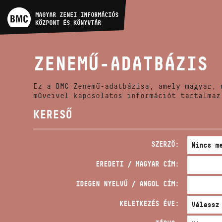
MŰVÉSZADATBÁZIS
MAGYAR ZENEI INFORMÁCIÓS
KÖZPONT ÉS KÖNYVTÁR
ZENEMŰ-ADATBÁZIS
ZENEMŰ-ADATBÁZIS
ZENEI KÖNYVTÁR, ONLINE
KATALÓGUS
Ez a BMC Zenemű-adatbázisa, amely magyar, 
műveivel kapcsolatos információt tartalmaz
KERESŐ
SZERZŐ:
EREDETI / MAGYAR CÍM:
IDEGEN NYELVŰ / ANGOL CÍM:
KELETKEZÉS ÉVE: