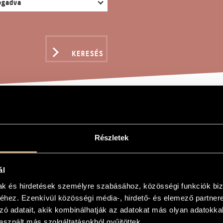
KERESÉS
-VARIÁCIÓK
Részletek
r
ál
mak és hirdetések személyre szabásához, közösségi funkciók biz
k
hez. Ezenkívül közösségi média-, hirdető- és elemező partner
ns
zó adatait, akik kombinálhatják az adatokat más olyan adatokka
 zongorára
sznált más szolgáltatásokból gyűjtöttek.