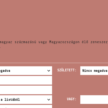
HÍREK
CÍM
VERSENYEK
EMAIL
infokozpont@bmc.hu
KIADVÁNYOK
TELEFON
magyar származású vagy Magyarországon élő zeneszer
KAPCSOLAT
.
NYITVA TARTÁS
SZÜLETETT:
VAGY: