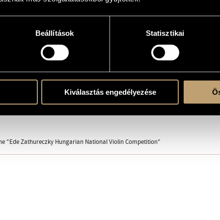
Beállítások
Statisztikai
e
Kiválasztás engedélyezése
Ös
19, "Parallel Walks of Life" Closing Concert of the lecture series by László Sándor, L
the "Ede Zathureczky Hungarian National Violin Competition"