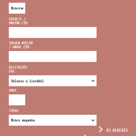
EREDETI /
MAGYAR CÍM:
CÍM
IDEGEN NYELVŰ
/ ANGOL CÍM:
EMAIL
infokozpont@bmc.hu
KELETKEZÉS
ÉVE:
TELEFON
VAGY:
NYITVA TARTÁS
TÍPUS:
ÚJ KERESÉS