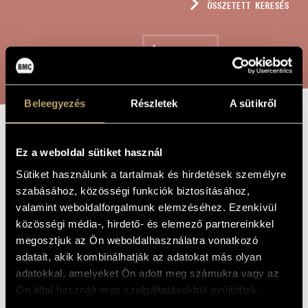
ÖSSZETETT KERESÉS
MŰVÉSZADATBÁZIS
ZENEMŰ-ADATBÁZIS
KERESÉS
ZENEI KÖNYVTÁR, ONLINE KATALÓGUS
Beleegyezés
Részletek
A sütikről
AUS MEINEN
A MŰ CÍME
Ez a weboldal sütiket használ
TRÄNEN
Sütiket használunk a tartalmak és hirdetések személyre
szabásához, közösségi funkciók biztosításához,
valamint weboldalforgalmunk elemzéséhez. Ezenkívül
Tardos Béla
ZENESZERZŐ
közösségi média-, hirdető- és elemező partnereinkkel
Aus meinen Tränen
EREDETI /
megosztjuk az Ön weboldalhasználatra vonatkozó
MAGYAR CÍM
adatait, akik kombinálhatják az adatokat más olyan
Aus meinen Tränen
IDEGEN
adatokkal, amelyeket Ön adott meg számukra vagy az
NYELVŰ /
ANGOL CÍM
Ön által használt más szolgáltatásokból gyűjtöttek.
Dal szopránhangra és zongorára
ALCÍM