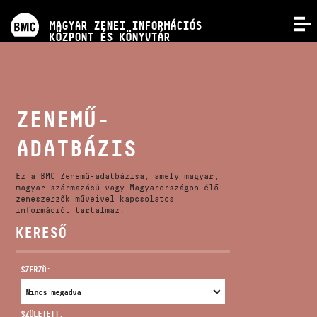
PROGRAMOK
MAGYAR ZENEI INFORMÁCIÓS
MENÜ
KÖZPONT ÉS KÖNYVTÁR
VERSENYEK
KÉPZÉSEK
ZENEMŰ-
ADATBÁZIS
KIADVÁNYOK
Ez a BMC Zenemű-adatbázisa, amely magyar,
RÓLUNK
magyar származású vagy Magyarországon élő
zeneszerzők műveivel kapcsolatos
információt tartalmaz.
KERESŐ
KAPCSOLAT
SZERZŐ:
VIDEÓ GALÉRIA
SZÜLETETT: