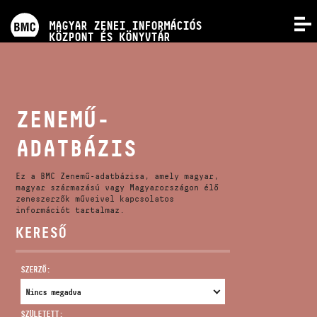
PROGRAMOK
MAGYAR ZENEI INFORMÁCIÓS
MENÜ
KÖZPONT ÉS KÖNYVTÁR
VERSENYEK
KÉPZÉSEK
ZENEMŰ-
ADATBÁZIS
KIADVÁNYOK
Ez a BMC Zenemű-adatbázisa, amely magyar,
RÓLUNK
magyar származású vagy Magyarországon élő
zeneszerzők műveivel kapcsolatos
információt tartalmaz.
KERESŐ
KAPCSOLAT
SZERZŐ:
VIDEÓ GALÉRIA
SZÜLETETT: