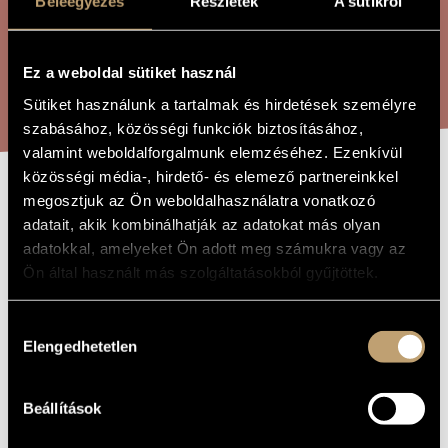
Beleegyezés
Részletek
A sütikről
ÖSSZETETT KERESÉS
MŰVÉSZADATBÁZIS
ZENEMŰ-ADATBÁZIS
Ez a weboldal sütiket használ
KERESÉS
ZENEI KÖNYVTÁR, ONLINE KATALÓGUS
Sütiket használunk a tartalmak és hirdetések személyre
szabásához, közösségi funkciók biztosításához,
valamint weboldalforgalmunk elemzéséhez. Ezenkívül
közösségi média-, hirdető- és elemező partnereinkkel
megosztjuk az Ön weboldalhasználatra vonatkozó
A KERTÉSZ
A MŰ CÍME
adatait, akik kombinálhatják az adatokat más olyan
KUTYÁJA
adatokkal, amelyeket Ön adott meg számukra vagy az
Ön által használt más szolgáltatásokból gyűjtöttek.
Laczó Zoltán Vince
ZENESZERZŐ
Hozzájárulás
A kertész kutyája
Elengedhetetlen
EREDETI /
kiválasztása
MAGYAR CÍM
The Garedener´s Dog
IDEGEN
NYELVŰ /
Beállítások
ANGOL CÍM
Színházi zene
TÍPUS