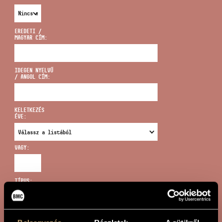
EREDETI /
MAGYAR CÍM:
CÍM
IDEGEN NYELVŰ
/ ANGOL CÍM:
EMAIL
infokozpont@bmc.hu
KELETKEZÉS
ÉVE:
TELEFON
VAGY:
NYITVA TARTÁS
TÍPUS:
ÚJ KERESÉS