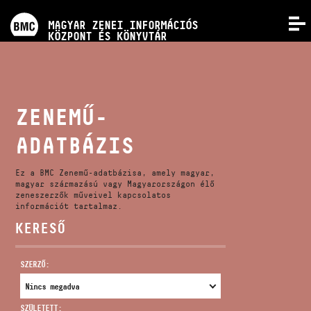
PROGRAMOK
MAGYAR ZENEI INFORMÁCIÓS
MENÜ
KÖZPONT ÉS KÖNYVTÁR
VERSENYEK
KÉPZÉSEK
ZENEMŰ-
ADATBÁZIS
KIADVÁNYOK
Ez a BMC Zenemű-adatbázisa, amely magyar,
RÓLUNK
magyar származású vagy Magyarországon élő
zeneszerzők műveivel kapcsolatos
információt tartalmaz.
KERESŐ
KAPCSOLAT
SZERZŐ:
VIDEÓ GALÉRIA
SZÜLETETT: