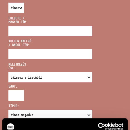
EREDETI /
MAGYAR CÍM:
CÍM
IDEGEN NYELVŰ
/ ANGOL CÍM:
EMAIL
infokozpont@bmc.hu
KELETKEZÉS
ÉVE:
TELEFON
VAGY:
NYITVA TARTÁS
TÍPUS:
ÚJ KERESÉS