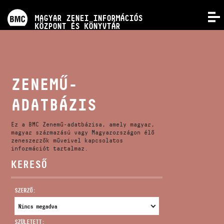
PROGRAMOK
MAGYAR ZENEI INFORMÁCIÓS
MENÜ
KÖZPONT ÉS KÖNYVTÁR
VERSENYEK
KÉPZÉSEK
ZENEMŰ-
ADATBÁZIS
KIADVÁNYOK
Ez a BMC Zenemű-adatbázisa, amely magyar,
RÓLUNK
magyar származású vagy Magyarországon élő
zeneszerzők műveivel kapcsolatos
információt tartalmaz.
KERESŐ
KAPCSOLAT
SZERZŐ:
VIDEÓ GALÉRIA
SZÜLETETT: