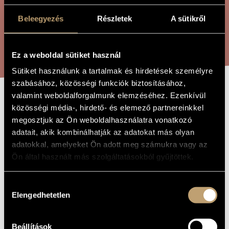
ÖSSZETETT KERESÉS
MŰVÉSZADATBÁZIS
Beleegyezés
Részletek
A sütikről
ZENEMŰ-ADATBÁZIS
KERESÉS
ZENEI KÖNYVTÁR, ONLINE KATALÓGUS
Ez a weboldal sütiket használ
Sütiket használunk a tartalmak és hirdetések személyre
szabásához, közösségi funkciók biztosításához,
valamint weboldalforgalmunk elemzéséhez. Ezenkívül
BAB BERCI
közösségi média-, hirdető- és elemező partnereinkkel
A MŰ CÍME
megosztjuk az Ön weboldalhasználatra vonatkozó
KALANDJAI
adatait, akik kombinálhatják az adatokat más olyan
adatokkal, amelyeket Ön adott meg számukra vagy az
Laczó Zoltán Vince
Ön által használt más szolgáltatásokból gyűjtöttek.
ZENESZERZŐ
Bab Berci kalandjai
EREDETI /
Hozzájárulás
MAGYAR CÍM
Elengedhetetlen
kiválasztása
The Adventures of Bab Berci
IDEGEN
NYELVŰ /
ANGOL CÍM
2007
Beállítások
A MŰ