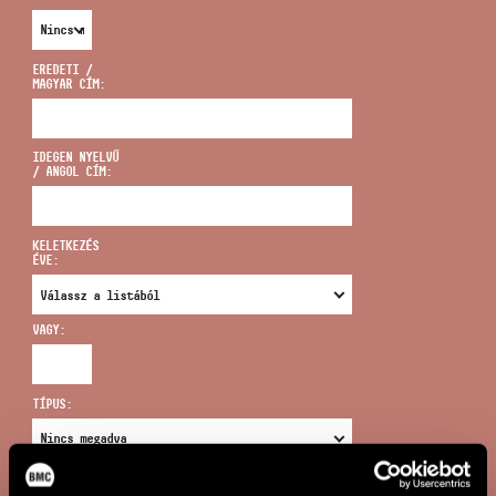
EREDETI /
MAGYAR CÍM:
CÍM
IDEGEN NYELVŰ
/ ANGOL CÍM:
EMAIL
infokozpont@bmc.hu
KELETKEZÉS
ÉVE:
TELEFON
VAGY:
NYITVA TARTÁS
TÍPUS:
ÚJ KERESÉS