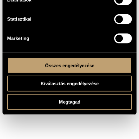
Kórusra és szólóhangszer(ek)re
TÍPUS
unisono choir - rec. - chit., org. - cb.
ELŐADÓI
Statisztikai
APPARÁTUS
liturgical
SZÖVEG
Marketing
Hungarian
NYELV
MS
KOTTAKIADÓ
/ FORRÁS
Összes engedélyezése
Kiválasztás engedélyezése
Megtagad