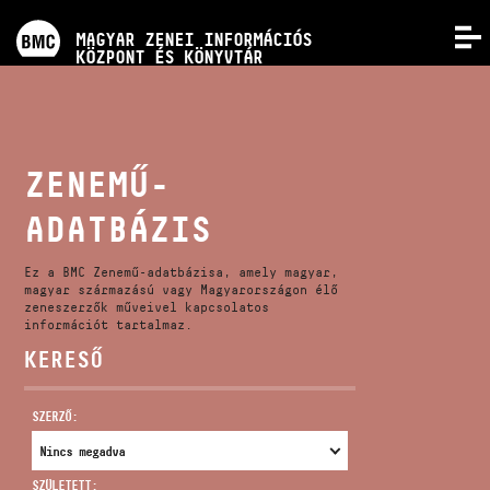
PROGRAMOK
MAGYAR ZENEI INFORMÁCIÓS
MENÜ
KÖZPONT ÉS KÖNYVTÁR
VERSENYEK
KÉPZÉSEK
ZENEMŰ-
ADATBÁZIS
KIADVÁNYOK
Ez a BMC Zenemű-adatbázisa, amely magyar,
RÓLUNK
magyar származású vagy Magyarországon élő
zeneszerzők műveivel kapcsolatos
információt tartalmaz.
KERESŐ
KAPCSOLAT
SZERZŐ:
VIDEÓ GALÉRIA
SZÜLETETT: