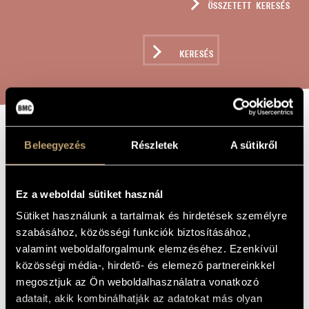
ÖSSZETETT KERESÉS
MŰVÉSZADATBÁZIS
ZENEMŰ-ADATBÁZIS
KERESÉS
ZENEI KÖNYVTÁR, ONLINE KATALÓGUS
SZENT IGNÁC
Beleegyezés
Részletek
A sütikről
A MŰ CÍME
IMÁJA
Ez a weboldal sütiket használ
Laczó Zoltán Vince
ZENESZERZŐ
Sütiket használunk a tartalmak és hirdetések személyre
szabásához, közösségi funkciók biztosításához,
Szent Ignác imája
EREDETI /
valamint weboldalforgalmunk elemzéséhez. Ezenkívül
MAGYAR CÍM
közösségi média-, hirdető- és elemező partnereinkkel
Prayer of St. Ignatius
IDEGEN
NYELVŰ /
megosztjuk az Ön weboldalhasználatra vonatkozó
ANGOL CÍM
adatait, akik kombinálhatják az adatokat más olyan
Vegyeskarra
ALCÍM