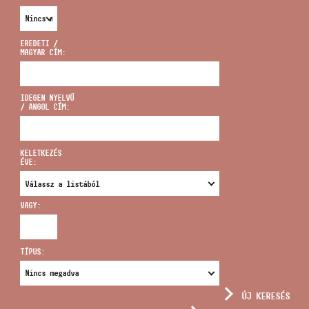
EREDETI /
MAGYAR CÍM:
CÍM
IDEGEN NYELVŰ
/ ANGOL CÍM:
EMAIL
infokozpont@bmc.hu
KELETKEZÉS
ÉVE:
TELEFON
VAGY:
NYITVA TARTÁS
TÍPUS:
ÚJ KERESÉS