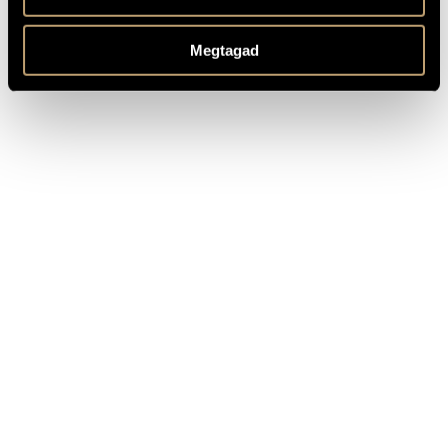
István Ella (cond.)
Based on the text by Sándor Sík
MEGJEGYZÉSEK,
TOVÁBBI INFO
Megtagad