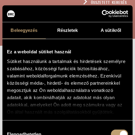
ÖSSZETETT KERESÉS
MŰVÉSZADATBÁZIS
ZENEMŰ-ADATBÁZIS
KERESÉS
Beleegyezés
Részletek
A sütikről
ZENEI KÖNYVTÁR, ONLINE KATALÓGUS
Ez a weboldal sütiket használ
NE HAGYJ
Sütiket használunk a tartalmak és hirdetések személyre
A MŰ CÍME
szabásához, közösségi funkciók biztosításához,
ELESNEM,
valamint weboldalforgalmunk elemzéséhez. Ezenkívül
FELSÉGES ISTEN
közösségi média-, hirdető- és elemező partnereinkkel
megosztjuk az Ön weboldalhasználatra vonatkozó
adatait, akik kombinálhatják az adatokat más olyan
Laczó Zoltán Vince
ZENESZERZŐ
adatokkal, amelyeket Ön adott meg számukra vagy az
Ön által használt más szolgáltatásokból gyűjtöttek.
Ne hagyj elesnem, felséges Isten
EREDETI /
MAGYAR CÍM
Do Not Let Me Fall...
IDEGEN
Hozzájárulás
NYELVŰ /
Elengedhetetlen
ANGOL CÍM