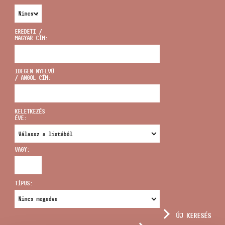
EREDETI /
MAGYAR CÍM:
CÍM
IDEGEN NYELVŰ
/ ANGOL CÍM:
EMAIL
infokozpont@bmc.hu
KELETKEZÉS
ÉVE:
TELEFON
VAGY:
NYITVA TARTÁS
TÍPUS:
ÚJ KERESÉS