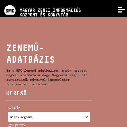
PROGRAMOK
MAGYAR ZENEI INFORMÁCIÓS
MENÜ
KÖZPONT ÉS KÖNYVTÁR
VERSENYEK
KÉPZÉSEK
ZENEMŰ-
ADATBÁZIS
KIADVÁNYOK
Ez a BMC Zenemű-adatbázisa, amely magyar,
RÓLUNK
magyar származású vagy Magyarországon élő
zeneszerzők műveivel kapcsolatos
információt tartalmaz.
KERESŐ
KAPCSOLAT
SZERZŐ:
VIDEÓ GALÉRIA
SZÜLETETT: