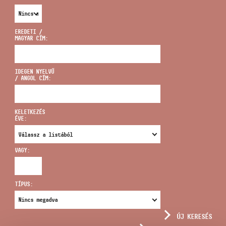
EREDETI /
MAGYAR CÍM:
CÍM
IDEGEN NYELVŰ
/ ANGOL CÍM:
EMAIL
infokozpont@bmc.hu
KELETKEZÉS
ÉVE:
TELEFON
VAGY:
NYITVA TARTÁS
TÍPUS:
ÚJ KERESÉS