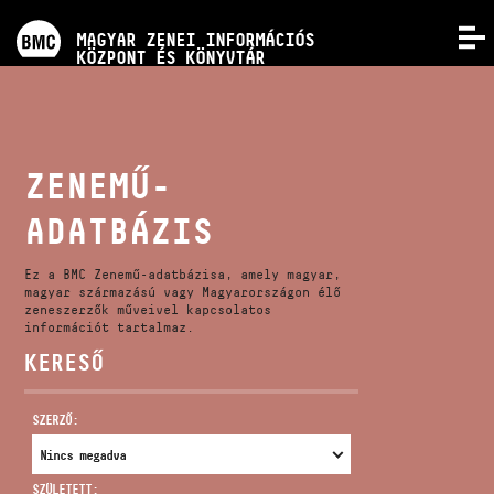
PROGRAMOK
MAGYAR ZENEI INFORMÁCIÓS
MENÜ
KÖZPONT ÉS KÖNYVTÁR
VERSENYEK
KÉPZÉSEK
ZENEMŰ-
ADATBÁZIS
KIADVÁNYOK
Ez a BMC Zenemű-adatbázisa, amely magyar,
RÓLUNK
magyar származású vagy Magyarországon élő
zeneszerzők műveivel kapcsolatos
információt tartalmaz.
KERESŐ
KAPCSOLAT
SZERZŐ:
VIDEÓ GALÉRIA
SZÜLETETT: