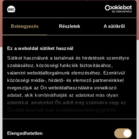
ÖSSZETETT KERESÉS
MŰVÉSZADATBÁZIS
ZENEMŰ-ADATBÁZIS
KERESÉS
Beleegyezés
Részletek
A sütikről
ZENEI KÖNYVTÁR, ONLINE KATALÓGUS
Ez a weboldal sütiket használ
Sütiket használunk a tartalmak és hirdetések személyre
KÜLDÉ AZ
szabásához, közösségi funkciók biztosításához,
A MŰ CÍME
valamint weboldalforgalmunk elemzéséhez. Ezenkívül
ÚRISTEN
közösségi média-, hirdető- és elemező partnereinkkel
megosztjuk az Ön weboldalhasználatra vonatkozó
Laczó Zoltán Vince
adatait, akik kombinálhatják az adatokat más olyan
ZENESZERZŐ
adatokkal, amelyeket Ön adott meg számukra vagy az
Küldé az Úristen
EREDETI /
Ön által használt más szolgáltatásokból gyűjtöttek.
MAGYAR CÍM
The Lord God Sends
IDEGEN
NYELVŰ /
Hozzájárulás
ANGOL CÍM
Elengedhetetlen
kiválasztása
Orgonára
ALCÍM