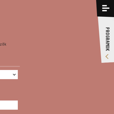
PROGRAMOK
KÉPZÉSEK
PROGRAMOK
RÓLUNK
zők
VIDEÓ GALÉRIA