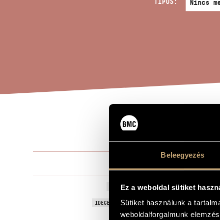
TÍPUS:
HOM
A MŰ CÍME
Beleegyezés
Laczó Zoltán
ZENESZERZŐ
Hommage á G
Ez a weboldal sütiket haszn
EREDETI / MAGYAR CÍM
Hommage á G
Sütiket használunk a tartal
IDEGEN NYELVŰ / ANGOL CÍM
weboldalforgalmunk elemzésé
Fuvolára, kla
ALCÍM