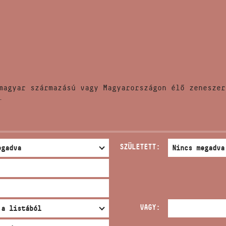
HÍREK
CÍM
VERSENYEK
EMAIL
infokozpont@bmc.hu
KIADVÁNYOK
TELEFON
magyar származású vagy Magyarországon élő zeneszer
KAPCSOLAT
.
NYITVA TARTÁS
SZÜLETETT:
VAGY: