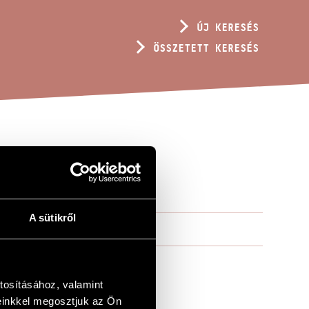
ÚJ KERESÉS
ÖSSZETETT KERESÉS
A sütikről
tosításához, valamint
einkkel megosztjuk az Ön