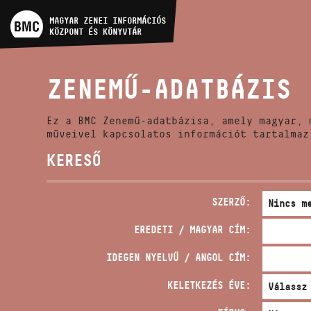
MŰVÉSZADATBÁZIS
MAGYAR ZENEI INFORMÁCIÓS
KÖZPONT ÉS KÖNYVTÁR
ZENEMŰ-ADATBÁZIS
ZENEMŰ-ADATBÁZIS
ZENEI KÖNYVTÁR, ONLINE
KATALÓGUS
Ez a BMC Zenemű-adatbázisa, amely magyar, 
műveivel kapcsolatos információt tartalmaz
KERESŐ
SZERZŐ:
EREDETI / MAGYAR CÍM:
IDEGEN NYELVŰ / ANGOL CÍM:
KELETKEZÉS ÉVE: