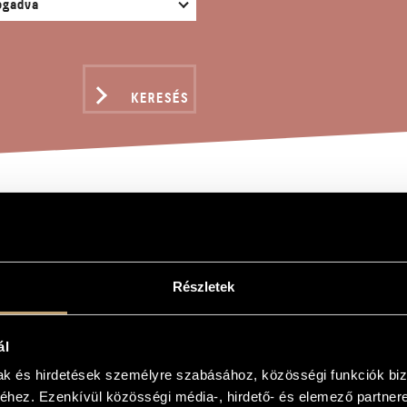
KERESÉS
MAGE Á GALLAI ATTILA
Részletek
 Vince
allai Attila
ál
allai Attila
mak és hirdetések személyre szabásához, közösségi funkciók biz
hez. Ezenkívül közösségi média-, hirdető- és elemező partner
rinétra, kürtre és fagottra