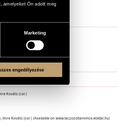
l, amelyeket Ön adott meg
Marketing
szes engedélyezése
Imre Kováts (cor.)
fg.), Imre Kováts (cor.) (Available on www.laczozoltanvince.eoldal.hu)