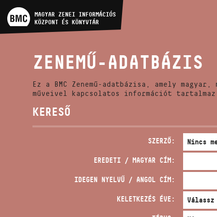
MŰVÉSZADATBÁZIS
MAGYAR ZENEI INFORMÁCIÓS
KÖZPONT ÉS KÖNYVTÁR
ZENEMŰ-ADATBÁZIS
ZENEMŰ-ADATBÁZIS
ZENEI KÖNYVTÁR, ONLINE
KATALÓGUS
Ez a BMC Zenemű-adatbázisa, amely magyar, 
műveivel kapcsolatos információt tartalmaz
KERESŐ
SZERZŐ:
EREDETI / MAGYAR CÍM:
IDEGEN NYELVŰ / ANGOL CÍM:
KELETKEZÉS ÉVE: