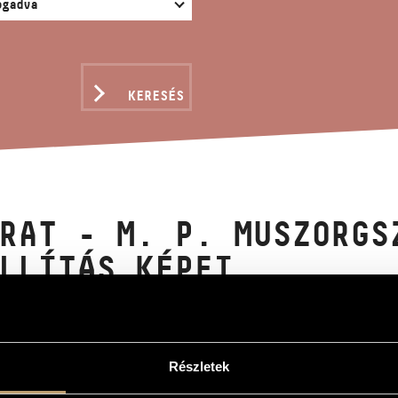
KERESÉS
RAT - M. P. MUSZORGS
LLÍTÁS KÉPEI
 Vince
Részletek
. Muszorgszkij: Egy kiállítás képei