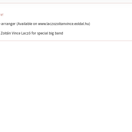
re!
arranger (Available on www.laczozoltanvince.eoldal.hu)
Zoltán Vince Laczó for special big band