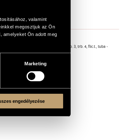
tosításához, valamint
einkkel megosztjuk az Ön
l, amelyeket Ön adott meg
r., tr. 1, tr. 2, tr. 3, tr. 4, trb. 1, trb. 2, trb. 3, trb. 4, flic.t., tuba -
Marketing
szes engedélyezése