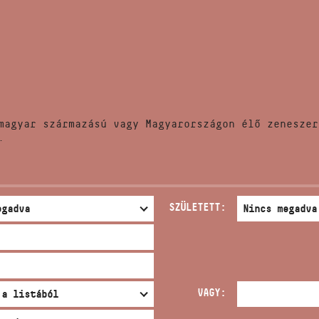
HÍREK
CÍM
VERSENYEK
EMAIL
infokozpont@bmc.hu
KIADVÁNYOK
TELEFON
magyar származású vagy Magyarországon élő zeneszer
KAPCSOLAT
.
NYITVA TARTÁS
SZÜLETETT:
VAGY: