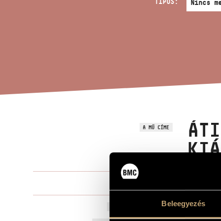
TÍPUS:
ÁTI
A MŰ CÍME
KIÁ
Laczó Zoltán
ZENESZERZŐ
Beleegyezés
Átirat - M. P
EREDETI / MAGYAR CÍM