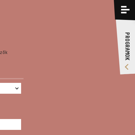
PROGRAMOK
KÉPZÉSEK
PROGRAMOK
RÓLUNK
zők
VIDEÓ GALÉRIA