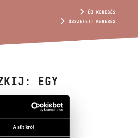
ÚJ KERESÉS
ÖSSZETETT KERESÉS
ZKIJ: EGY
A sütikről