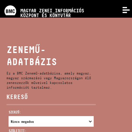
PROGRAMOK
MAGYAR ZENEI INFORMÁCIÓS
MENÜ
KÖZPONT ÉS KÖNYVTÁR
VERSENYEK
KÉPZÉSEK
ZENEMŰ-
ADATBÁZIS
KIADVÁNYOK
Ez a BMC Zenemű-adatbázisa, amely magyar,
RÓLUNK
magyar származású vagy Magyarországon élő
zeneszerzők műveivel kapcsolatos
információt tartalmaz.
KERESŐ
KAPCSOLAT
SZERZŐ:
VIDEÓ GALÉRIA
SZÜLETETT: