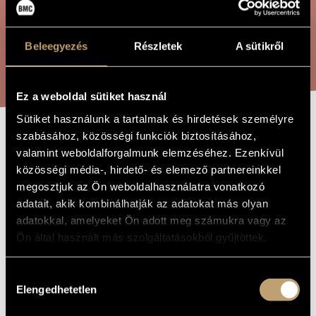
ÖSSZETETT KERESÉS
MŰVÉSZADATBÁZIS
ZENEMŰ-ADATBÁZIS
Beleegyezés
Részletek
A sütikről
KERESÉS
ZENEI KÖNYVTÁR, ONLINE KATALÓGUS
Ez a weboldal sütiket használ
Sütiket használunk a tartalmak és hirdetések személyre
szabásához, közösségi funkciók biztosításához,
KIS SZVIT
A MŰ CÍME
valamint weboldalforgalmunk elemzéséhez. Ezenkívül
közösségi média-, hirdető- és elemező partnereinkkel
megosztjuk az Ön weboldalhasználatra vonatkozó
Laczó Zoltán Vince
ZENESZERZŐ
adatait, akik kombinálhatják az adatokat más olyan
Kis szvit
adatokkal, amelyeket Ön adott meg számukra vagy az
EREDETI /
MAGYAR CÍM
Ön által használt más szolgáltatásokból gyűjtöttek.
Little Suite
IDEGEN
NYELVŰ /
ANGOL CÍM
Hozzájárulás
Koncertfúvószenekarra
Elengedhetetlen
ALCÍM
kiválasztása
2013
A MŰ