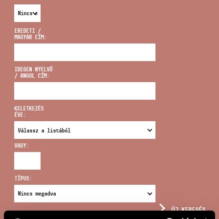
EREDETI /
MAGYAR CÍM:
CÍM
IDEGEN NYELVŰ
/ ANGOL CÍM:
EMAIL
infokozpont@bmc.hu
KELETKEZÉS
ÉVE:
TELEFON
VAGY:
NYITVA TARTÁS
TÍPUS:
ÚJ KERESÉS